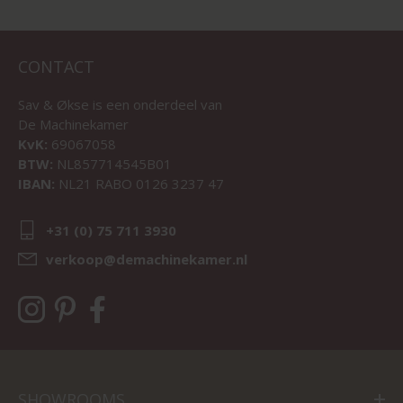
CONTACT
Sav & Økse is een onderdeel van
De Machinekamer
KvK:
69067058
BTW:
NL857714545B01
IBAN:
NL21 RABO 0126 3237 47
+31 (0) 75 711 3930
verkoop@demachinekamer.nl
SHOWROOMS