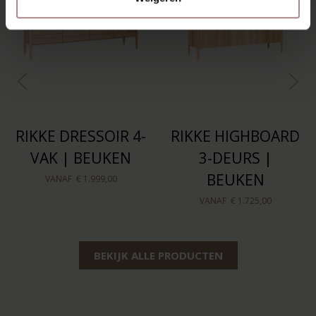
RIKKE DRESSOIR 4-
RIKKE HIGHBOARD
VAK | BEUKEN
3-DEURS |
BEUKEN
VANAF
€ 1.999,00
VANAF
€ 1.725,00
BEKIJK ALLE PRODUCTEN