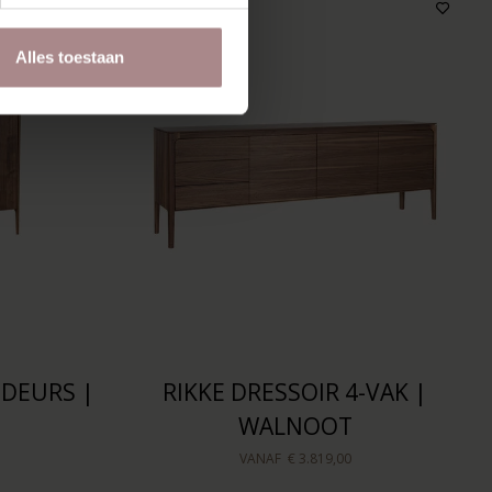
Alles toestaan
-DEURS |
RIKKE DRESSOIR 4-VAK |
WALNOOT
VANAF
€ 3.819,00