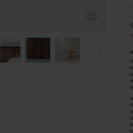
L
O
H
m
v
a
c
H
f
v
D
b
h