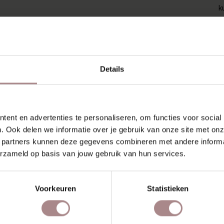
k
e
r
K
V
Details
K
A
ent en advertenties te personaliseren, om functies voor social
Z
. Ook delen we informatie over je gebruik van onze site met onz
 partners kunnen deze gegevens combineren met andere informat
erzameld op basis van jouw gebruik van hun services.
SCHIEN VIND JE DIT OOK 
Voorkeuren
Statistieken