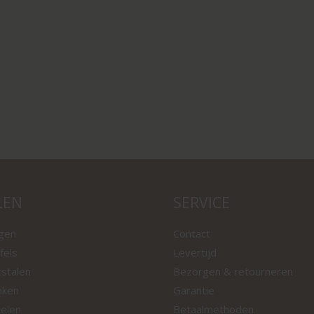
LEN
SERVICE
ngen
Contact
fels
Levertijd
tstalen
Bezorgen & retourneren
nken
Garantie
oelen
Betaalmethoden