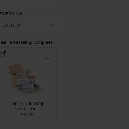
FWERKING
GEOLIED
aak je bestelling compleet
ONDERHOUDSSETJE
NATUREL OLIE
+
€24,95