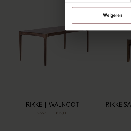
Weigeren
RIKKE | WALNOOT
RIKKE S
VANAF
€ 1.835,00