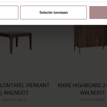
Selectie toestaan
ALONTAFEL VIERKANT
RIKKE HIGHBOARD 2
| WALNOOT
WALNOOT
VANAF
€ 1.085,00
VANAF
€ 3.099,00