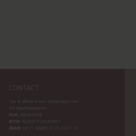
CONTACT
Sav & Økse is een onderdeel van
De Machinekamer
KvK:
69067058
BTW:
NL857714545B01
IBAN:
NL21 RABO 0126 3237 47