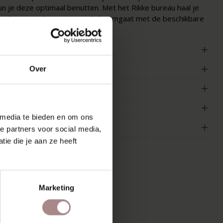
un je deze optimaal benutten. Met het Rikke bureau haal je
en bureau in huis wat voordelig omgaat met de beschikbare
uimte.
ENMERKEN
ERPAKKING & MONTAGE
Over
LEURSTAAL BESTELLEN
FMETINGEN & HANDLEIDING
 media te bieden en om ons
AKELIJK
e partners voor social media,
ie die je aan ze heeft
MOOI
Marketing