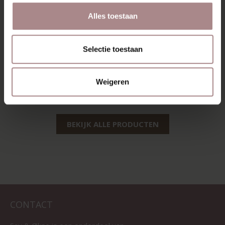
Alles toestaan
RIKKE | EIKEN
RIKKE
WHITEWASH
EETTAFELBANK |
Selectie toestaan
EIKEN WHITEWASH
VANAF
€ 1.115,00
VANAF
€ 615,00
Weigeren
BEKIJK ALLE PRODUCTEN
CONTACT