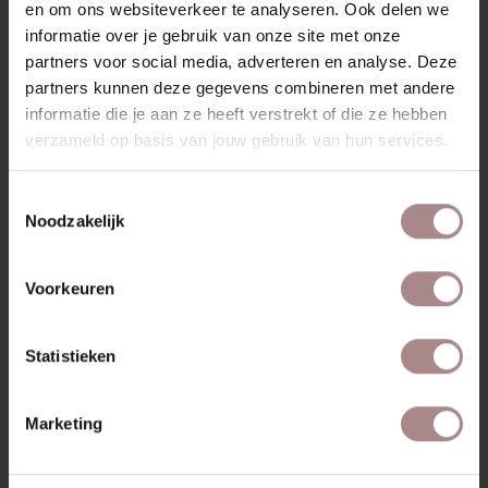
en om ons websiteverkeer te analyseren. Ook delen we
AFMETINGEN & HANDLEIDING
informatie over je gebruik van onze site met onze
ZAKELIJK
partners voor social media, adverteren en analyse. Deze
partners kunnen deze gegevens combineren met andere
informatie die je aan ze heeft verstrekt of die ze hebben
verzameld op basis van jouw gebruik van hun services.
MISSCHIEN VIND JE DIT
OOK MOOI
Toestemmingsselectie
Noodzakelijk
Voorkeuren
Statistieken
Marketing