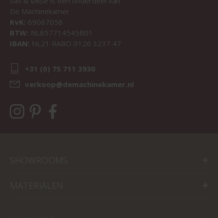
Sav & Økse is een onderdeel van
De Machinekamer
KvK:
69067058
BTW:
NL857714545B01
IBAN:
NL21 RABO 0126 3237 47
+31 (0) 75 711 3930
verkoop@demachinekamer.nl
SHOWROOMS
MATERIALEN