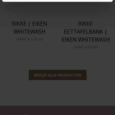
RIKKE | EIKEN
RIKKE
WHITEWASH
EETTAFELBANK |
EIKEN WHITEWASH
VANAF
€ 1.115,00
VANAF
€ 615,00
BEKIJK ALLE PRODUCTEN