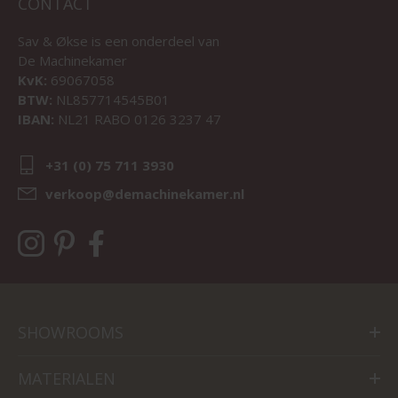
CONTACT
Sav & Økse is een onderdeel van
De Machinekamer
KvK:
69067058
BTW:
NL857714545B01
IBAN:
NL21 RABO 0126 3237 47
+31 (0) 75 711 3930
verkoop@demachinekamer.nl
SHOWROOMS
MATERIALEN