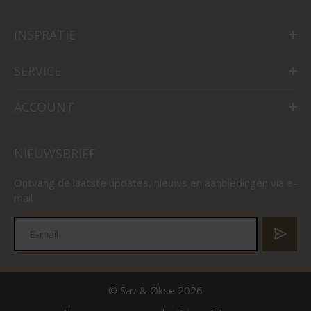
INSPRATIE
SERVICE
ACCOUNT
NIEUWSBRIEF
Ontvang de laatste updates, nieuws en aanbiedingen via e-
mail
© Sav & Økse 2026