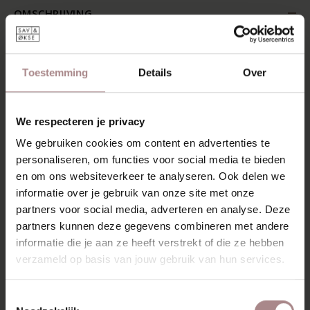
OMSCHRIJVING
Het Rikke bureau is een massief houten bureau. Een
bureau met een fraai en functioneel design. De tafel is
verkrijgbaar in verschillende houtsoorten, afwerkingen,
Toestemming
Details
Over
kleuren Fenix en afmetingen. Op de foto's zie je het Rikke
bureau in 120x65 cm.
Het Rikke bureau is een bureau waarbij design en
We respecteren je privacy
functionaliteit goed samen gaan. Het bureau heeft ronde
We gebruiken cookies om content en advertenties te
vormen en evenals de eetkamertafel een lichte uitstraling.
personaliseren, om functies voor social media te bieden
Doordat de poten van de Rikke op de hoek zijn geplaatst
en om ons websiteverkeer te analyseren. Ook delen we
biedt de tafel veel ruimte. Heel subtiel gaan de poten over
informatie over je gebruik van onze site met onze
in het blad. Op deze manier houd je de werkplek lekker
partners voor social media, adverteren en analyse. Deze
ruim en kun je deze optimaal benutten. Met het Rikke
partners kunnen deze gegevens combineren met andere
bureau haal je een bureau in huis wat voordelig omgaat
met de beschikbare ruimte.
informatie die je aan ze heeft verstrekt of die ze hebben
verzameld op basis van jouw gebruik van hun services.
KENMERKEN
VERPAKKING & MONTAGE
Toestemmingsselectie