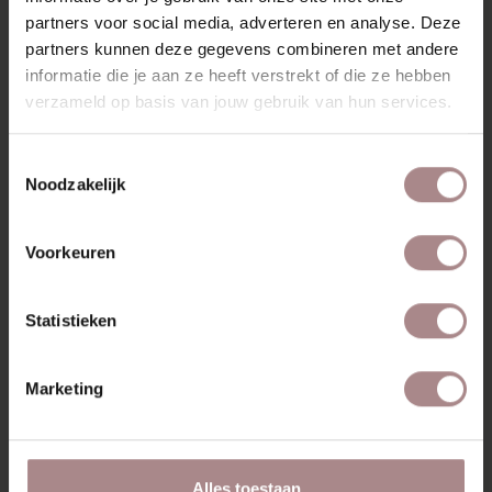
Alleen verwerken in zeer goed geventileerde ruimten.
partners voor social media, adverteren en analyse. Deze
Buiten bereik van kinderen bewaren.
partners kunnen deze gegevens combineren met andere
informatie die je aan ze heeft verstrekt of die ze hebben
verzameld op basis van jouw gebruik van hun services.
RECENT BEKEKEN
Toestemmingsselectie
Noodzakelijk
Voorkeuren
Statistieken
Marketing
ORANJE FOAM
Alles toestaan