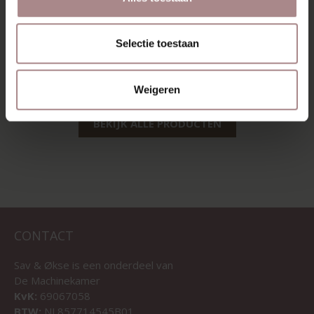
CLEANER |
SPRAYFLACON
Selectie toestaan
500ML
VANAF
€ 9,95
Weigeren
BEKIJK ALLE PRODUCTEN
CONTACT
Sav & Økse is een onderdeel van
De Machinekamer
KvK:
69067058
BTW:
NL857714545B01