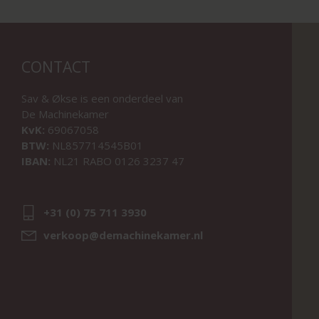
CONTACT
Sav & Økse is een onderdeel van
De Machinekamer
KvK:
69067058
BTW:
NL857714545B01
IBAN:
NL21 RABO 0126 3237 47
+31 (0) 75 711 3930
verkoop@demachinekamer.nl