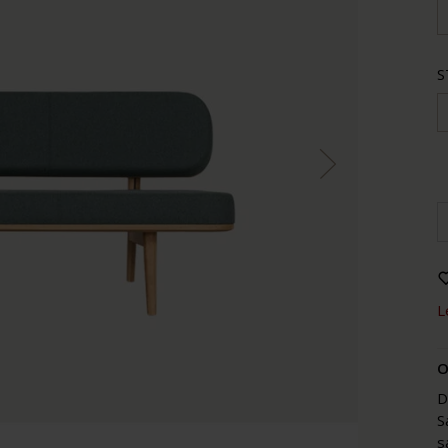
S
L
O
D
S
s