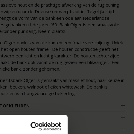
assieve hout en de prachtige afwerking van de rugleuning
erwijzen naar de Deense ontwerptraditie. Tegelijkertijd
rengt de vorm van de bank een ode aan Nederlandse
esignbanken uit de jaren ’60. Bank Olger is een smaakvolle
erbinder pur sang. Neem plaats!
e Olger bank is van alle kanten een fraaie verschijning. Uniek
s het open houten frame. De houten constructie geeft het
ntwerp een licht en luchtig karakter. De houten achterzijde
aakt de bank ook vanaf de rug gezien een blikvanger. Een
nieke bank, zonder geheimen.
riezitsbank Olger is gemaakt van massief hout, naar keuze in
iken, beuken, walnoot of eiken whitewash. De bank is
oorzien van hoogwaardige bekleding.
TOFKLEUREN
ENMERKEN
ERPAKKING & MONTAGE