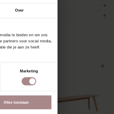
FMETINGEN
Over
AKELIJK
 media te bieden en om ons
e partners voor social media,
MOOI
ie die je aan ze heeft
Marketing
Alles toestaan