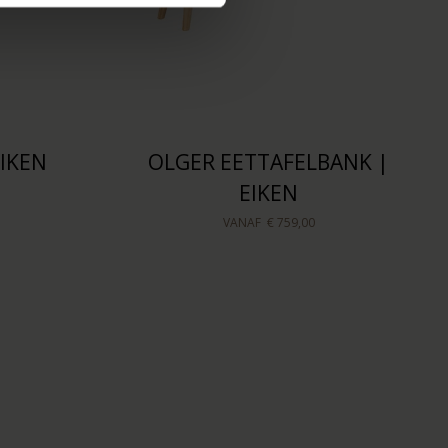
IKEN
OLGER EETTAFELBANK |
EIKEN
VANAF
€ 759,00