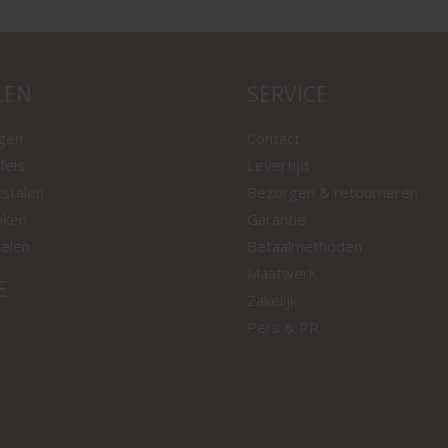
LEN
SERVICE
ngen
Contact
fels
Levertijd
tstalen
Bezorgen & retourneren
nken
Garantie
oelen
Betaalmethoden
Maatwerk
E
Zakelijk
Pers & PR