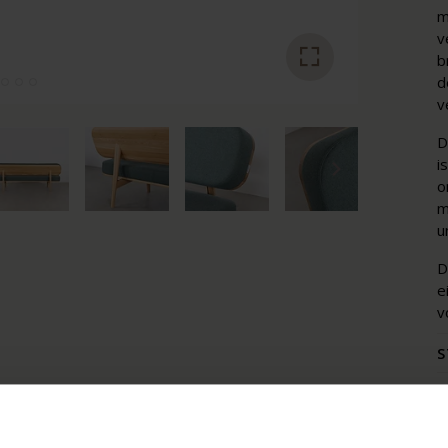
m
v
b
d
v
D
i
o
m
u
D
e
v
S
K
V