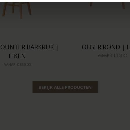
COUNTER BARKRUK |
OLGER ROND | E
EIKEN
VANAF
€ 1.195,00
VANAF
€ 339,00
BEKIJK ALLE PRODUCTEN