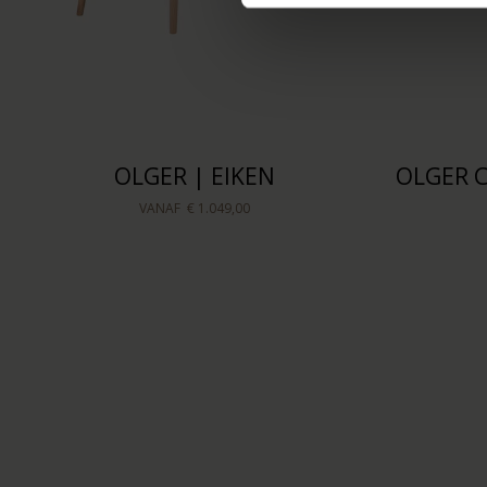
OLGER | EIKEN
OLGER 
VANAF
€ 1.049,00