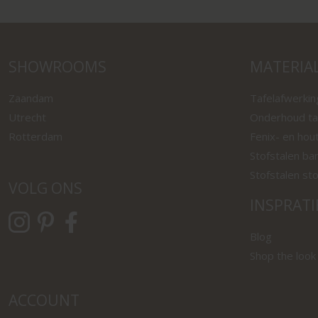
SHOWROOMS
MATERIA
Zaandam
Tafelafwerki
Utrecht
Onderhoud ta
Rotterdam
Fenix- en hou
Stofstalen ba
Stofstalen st
VOLG ONS
INSPRATI
Blog
Shop the look
ACCOUNT