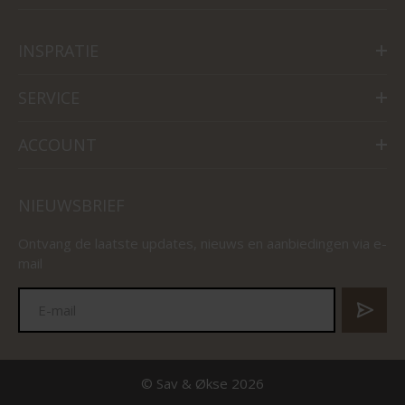
INSPRATIE
SERVICE
ACCOUNT
NIEUWSBRIEF
Ontvang de laatste updates, nieuws en aanbiedingen via e-
mail
© Sav & Økse 2026