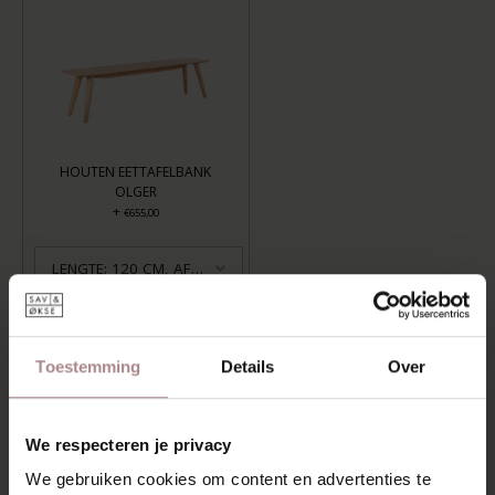
HOUTEN EETTAFELBANK
OLGER
+
€655,00
LENGTE: 120 CM, AFWERKING: GEOLIED
TOEVOEGEN AAN WINKELWAGEN
Toestemming
Details
Over
Aan verlanglijst toevoegen
Levertijd:
6-8 weken
We respecteren je privacy
We gebruiken cookies om content en advertenties te
OMSCHRIJVING