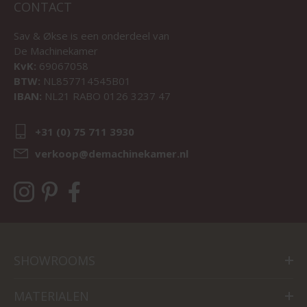
CONTACT
Sav & Økse is een onderdeel van
De Machinekamer
KvK:
69067058
BTW:
NL857714545B01
IBAN:
NL21 RABO 0126 3237 47
+31 (0) 75 711 3930
verkoop@demachinekamer.nl
SHOWROOMS
MATERIALEN