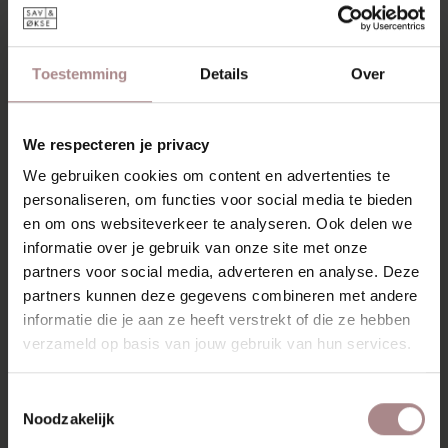
OMSCHRIJVING
De Olger eettafelbank is gemaakt van massief hout en
heeft een ranke vorm en ronde hoeken. De eettafelbank
Toestemming
Details
Over
heeft hetzelfde design als de Olger eettafel. Ze vormen
samen een perfect duo. Meest opvallende detail zijn de
poten die doorlopen tot in het blad. De poten steken als
We respecteren je privacy
het ware door het blad heen en zijn net als het blad mooi
We gebruiken cookies om content en advertenties te
vlak afgewerkt. Bijzonder om te zien en prachtig
personaliseren, om functies voor social media te bieden
uitgevoerd.
en om ons websiteverkeer te analyseren. Ook delen we
De Olger eettafelbank heeft een rank voorkomen, maar
informatie over je gebruik van onze site met onze
staat met zijn poten stevig op de grond. Ook aan de
partners voor social media, adverteren en analyse. Deze
stevigheid van het zitvlak is gedacht. In het midden is
partners kunnen deze gegevens combineren met andere
steunbalk geplaatst die uit het zicht is zodat de bank zijn
informatie die je aan ze heeft verstrekt of die ze hebben
open karakter behoud. De bank is glad afgewerkt en heeft
verzameld op basis van jouw gebruik van hun services.
verjongde randen.
KENMERKEN
Toestemmingsselectie
Noodzakelijk
VERPAKKING & MONTAGE