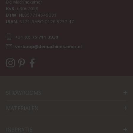
De Machinekamer
KvK:
69067058
BTW:
NL857714545B01
IBAN:
NL21 RABO 0126 3237 47
+31 (0) 75 711 3930
verkoop@demachinekamer.nl
SHOWROOMS
MATERIALEN
INSPRATIE