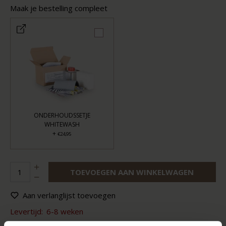
Maak je bestelling compleet
ONDERHOUDSSETJE
WHITEWASH
+
€24,95
TOEVOEGEN AAN WINKELWAGEN
Aan verlanglijst toevoegen
Levertijd:
6-8 weken