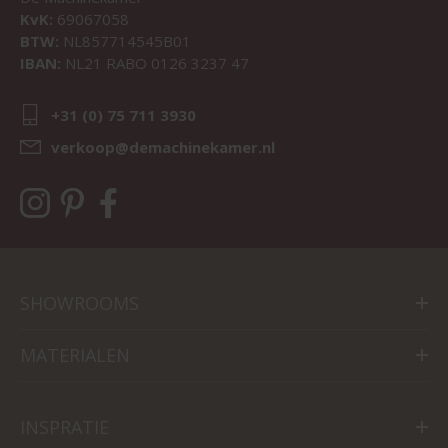
KvK:
69067058
BTW:
NL857714545B01
IBAN:
NL21 RABO 0126 3237 47
+31 (0) 75 711 3930
verkoop@demachinekamer.nl
SHOWROOMS
MATERIALEN
INSPRATIE