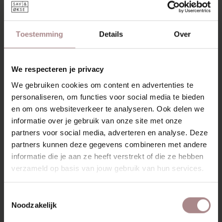
rond van vorm en zijn schuin onder de zitting geplaatst.
Een ander mooi detail is het dunne ronde zitvlak met een
diameter van 40 centimeter, met afgeronde hoeken.
Toestemming
Details
Over
Bijzonder om te zien en prachtig uitgevoerd. Deze ranke
design counter barkruk is gemaakt van massief hout. Stevig
en dankzij de hoogte van 65 cm ideaal voor aan een
kookeiland. Voor aan een bar of sta tafel is er de Olger
We respecteren je privacy
barkruk.
We gebruiken cookies om content en advertenties te
personaliseren, om functies voor social media te bieden
De counter eikenhouten barkruk heeft een rank
en om ons websiteverkeer te analyseren. Ook delen we
voorkomen, maar staat met zijn poten stevig op de grond.
De counter barkruk past bij de Scandinavische interieurstijl,
informatie over je gebruik van onze site met onze
maar laat zich ook goed combineren met andere stijlen.
partners voor social media, adverteren en analyse. Deze
Haal naast de counter barkruk ook de Olger tafel en
partners kunnen deze gegevens combineren met andere
eettafelbank in huis en maak je interieur compleet.
informatie die je aan ze heeft verstrekt of die ze hebben
verzameld op basis van jouw gebruik van hun services.
KENMERKEN
VERPAKKING & MONTAGE
Toestemmingsselectie
Noodzakelijk
KLEURSTAAL BESTELLEN