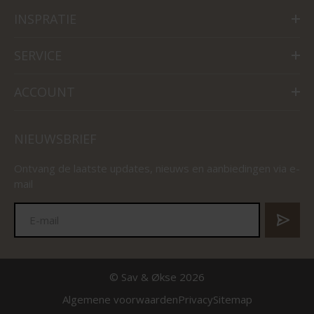
INSPRATIE
SERVICE
ACCOUNT
NIEUWSBRIEF
Ontvang de laatste updates, nieuws en aanbiedingen via e-
mail
© Sav & Økse 2026
Algemene voorwaarden
Privacy
Sitemap