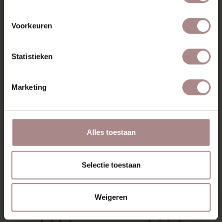
KLEURSTAAL BESTELLEN
Voorkeuren
AFMETINGEN & FOLDER
ZAKELIJK
Statistieken
Marketing
MISSCHIEN VIND JE DIT
OOK MOOI
Alles toestaan
Selectie toestaan
Weigeren