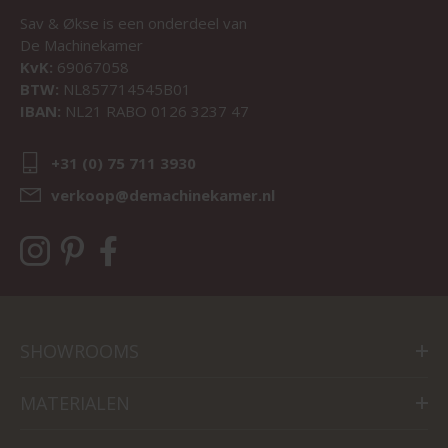
Sav & Økse is een onderdeel van
De Machinekamer
KvK:
69067058
BTW:
NL857714545B01
IBAN:
NL21 RABO 0126 3237 47
+31 (0) 75 711 3930
verkoop@demachinekamer.nl
SHOWROOMS
MATERIALEN