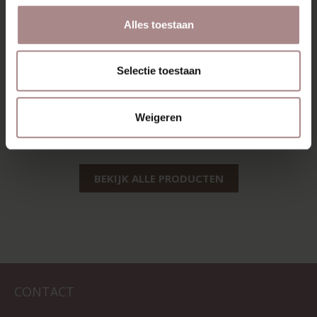
Alles toestaan
NONNE
SAMT ROND |
Selectie toestaan
UITSCHUIFBAAR |
BEUKEN
BEUKEN
VANAF
€ 799,00
Weigeren
VANAF
€ 1.069,00
BEKIJK ALLE PRODUCTEN
CONTACT