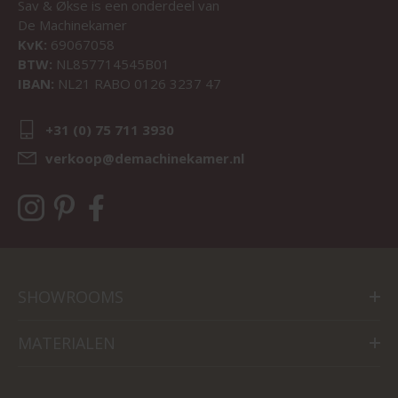
Sav & Økse is een onderdeel van
De Machinekamer
KvK:
69067058
BTW:
NL857714545B01
IBAN:
NL21 RABO 0126 3237 47
+31 (0) 75 711 3930
verkoop@demachinekamer.nl
SHOWROOMS
MATERIALEN