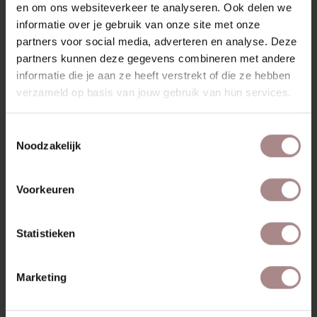
en om ons websiteverkeer te analyseren. Ook delen we
KLEURSTAAL BESTELLEN
informatie over je gebruik van onze site met onze
partners voor social media, adverteren en analyse. Deze
AFMETINGEN & HANDLEIDING
partners kunnen deze gegevens combineren met andere
informatie die je aan ze heeft verstrekt of die ze hebben
ZAKELIJK
verzameld op basis van jouw gebruik van hun services.
MISSCHIEN VIND JE DIT OOK
Toestemmingsselectie
Noodzakelijk
MOOI
Voorkeuren
Statistieken
Marketing