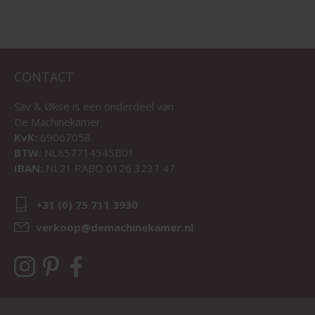
CONTACT
Sav & Økse is een onderdeel van
De Machinekamer
KvK:
69067058
BTW:
NL857714545B01
IBAN:
NL21 RABO 0126 3237 47
+31 (0) 75 711 3930
verkoop@demachinekamer.nl