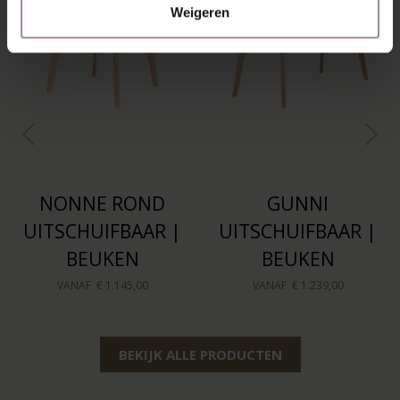
Weigeren
NONNE ROND
GUNNI
UITSCHUIFBAAR |
UITSCHUIFBAAR |
BEUKEN
BEUKEN
VANAF
€ 1.145,00
VANAF
€ 1.239,00
BEKIJK ALLE PRODUCTEN