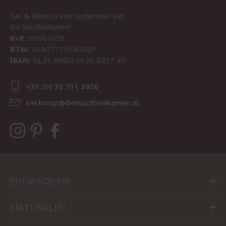
Sav & Økse is een onderdeel van
De Machinekamer
KvK:
69067058
BTW:
NL857714545B01
IBAN:
NL21 RABO 0126 3237 47
+31 (0) 75 711 3930
verkoop@demachinekamer.nl
SHOWROOMS
MATERIALEN