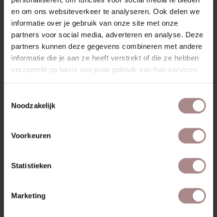
en om ons websiteverkeer te analyseren. Ook delen we
KENMERKEN
informatie over je gebruik van onze site met onze
VERPAKKING & MONTAGE
partners voor social media, adverteren en analyse. Deze
partners kunnen deze gegevens combineren met andere
AFMETINGEN
informatie die je aan ze heeft verstrekt of die ze hebben
verzameld op basis van jouw gebruik van hun services.
ZAKELIJK
Toestemmingsselectie
Noodzakelijk
MISSCHIEN VIND JE DIT
OOK MOOI
Voorkeuren
Statistieken
Marketing