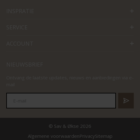
INSPRATIE
SERVICE
ACCOUNT
NIEUWSBRIEF
Ontvang de laatste updates, nieuws en aanbiedingen via e-
mail
© Sav & Økse 2026
Algemene voorwaarden
Privacy
Sitemap