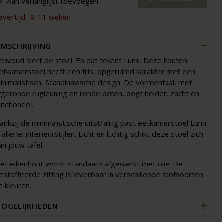
Aan verlanglijst toevoegen
evertijd:
9-11 weken
MSCHRIJVING
envoud siert de stoel. En dat tekent Lumi. Deze houten
etkamerstoel heeft een fris, opgeruimd karakter met een
inimalistisch, Scandinavische design. De vormentaal, met
fgeronde rugleuning en ronde poten, oogt helder, zacht en
unctioneel.
ankzij de minimalistische uitstraling past eetkamerstoel Lumi
n allerlei interieurstijlen. Licht en luchtig schikt deze stoel zich
an jouw tafel.
et eikenhout wordt standaard afgewerkt met olie. De
estoffeerde zitting is leverbaar in verschillende stofsoorten
n kleuren.
OGELIJKHEDEN