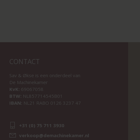
CONTACT
Sav & Økse is een onderdeel van
De Machinekamer
KvK:
69067058
BTW:
NL857714545B01
IBAN:
NL21 RABO 0126 3237 47
+31 (0) 75 711 3930
verkoop@demachinekamer.nl