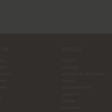
LEN
SERVICE
ngen
Contact
fels
Levertijd
tstalen
Bezorgen & retourneren
nken
Garantie
oelen
Betaalmethoden
Maatwerk
E
Zakelijk
Pers & PR