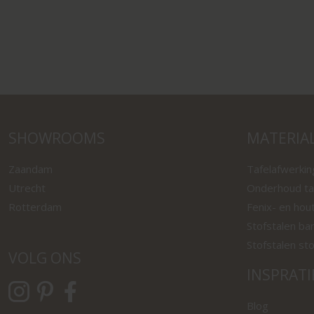
SHOWROOMS
MATERIA
Zaandam
Tafelafwerki
Utrecht
Onderhoud ta
Rotterdam
Fenix- en hou
Stofstalen ba
Stofstalen st
VOLG ONS
INSPRATI
Blog