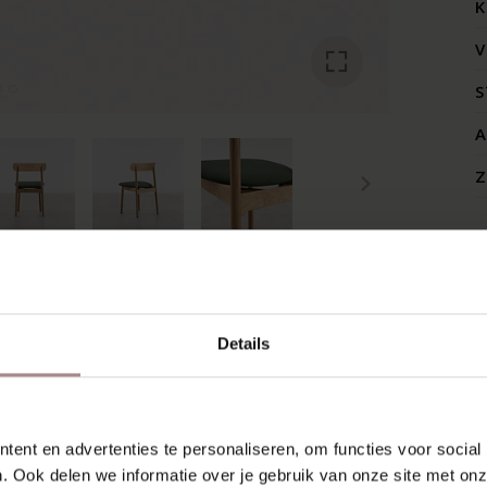
K
V
S
A
Z
SCHIEN VIND JE DIT OOK 
Details
ent en advertenties te personaliseren, om functies voor social
. Ook delen we informatie over je gebruik van onze site met onz