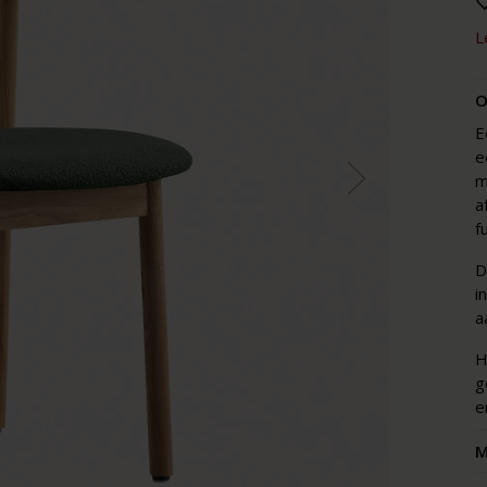
L
O
E
e
m
a
f
D
i
a
H
g
e
M