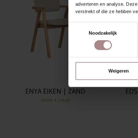
adverteren en analyse. Deze
verstrekt of die ze hebben v
Toestemmingsselectie
Noodzakelijk
Weigeren
ENYA EIKEN | ZAND
EDS
VANAF
€ 279,00