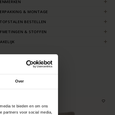
ENMERKEN
ERPAKKING & MONTAGE
TOFSTALEN BESTELLEN
FMETINGEN & STOFFEN
AKELIJK
MOOI
Over
 media te bieden en om ons
e partners voor social media,