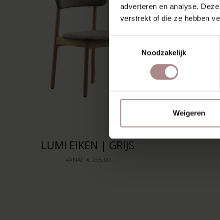
adverteren en analyse. Deze
verstrekt of die ze hebben v
Toestemmingsselectie
Noodzakelijk
Weigeren
LUMI EIKEN | GRIJS
VANAF
€ 255,00