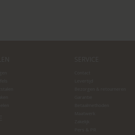
LEN
SERVICE
ngen
Contact
fels
Levertijd
tstalen
Bezorgen & retourneren
nken
Garantie
oelen
Betaalmethoden
Maatwerk
E
Zakelijk
Pers & PR