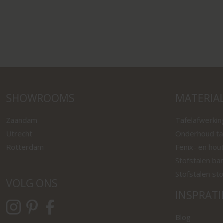
SHOWROOMS
MATERIA
Zaandam
Tafelafwerki
Utrecht
Onderhoud ta
Rotterdam
Fenix- en hou
Stofstalen ba
Stofstalen st
VOLG ONS
INSPRATI
Blog