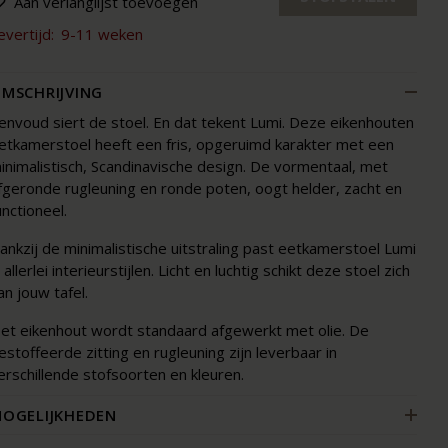
Aan verlanglijst toevoegen
evertijd:
9-11 weken
MSCHRIJVING
envoud siert de stoel. En dat tekent Lumi. Deze eikenhouten
etkamerstoel heeft een fris, opgeruimd karakter met een
inimalistisch, Scandinavische design. De vormentaal, met
fgeronde rugleuning en ronde poten, oogt helder, zacht en
unctioneel.
ankzij de minimalistische uitstraling past eetkamerstoel Lumi
n allerlei interieurstijlen. Licht en luchtig schikt deze stoel zich
an jouw tafel.
et eikenhout wordt standaard afgewerkt met olie. De
estoffeerde zitting en rugleuning zijn leverbaar in
erschillende stofsoorten en kleuren.
OGELIJKHEDEN