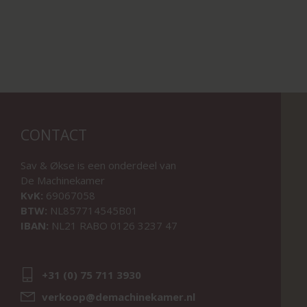
CONTACT
Sav & Økse is een onderdeel van
De Machinekamer
KvK:
69067058
BTW:
NL857714545B01
IBAN:
NL21 RABO 0126 3237 47
+31 (0) 75 711 3930
verkoop@demachinekamer.nl