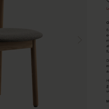
L
O
E
e
m
a
f
D
i
a
H
g
v
M