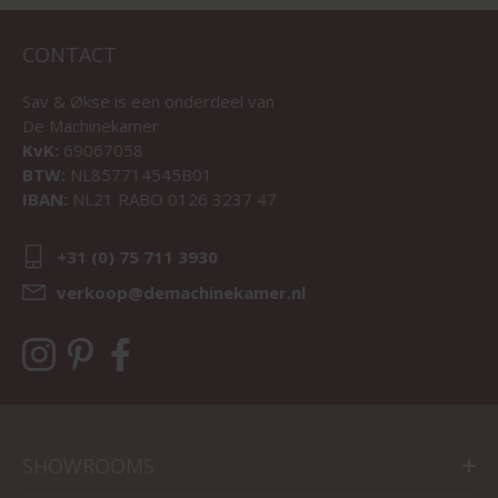
CONTACT
Sav & Økse is een onderdeel van
De Machinekamer
KvK:
69067058
BTW:
NL857714545B01
IBAN:
NL21 RABO 0126 3237 47
+31 (0) 75 711 3930
verkoop@demachinekamer.nl
SHOWROOMS