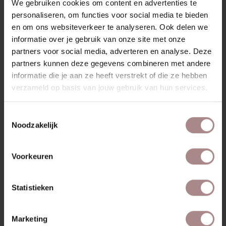
We gebruiken cookies om content en advertenties te
KENMERKEN
personaliseren, om functies voor social media te bieden
en om ons websiteverkeer te analyseren. Ook delen we
VERPAKKING & MONTAGE
informatie over je gebruik van onze site met onze
STOFSTALEN BESTELLEN
partners voor social media, adverteren en analyse. Deze
partners kunnen deze gegevens combineren met andere
AFMETINGEN
informatie die je aan ze heeft verstrekt of die ze hebben
verzameld op basis van jouw gebruik van hun services.
ZAKELIJK
Toestemmingsselectie
Noodzakelijk
MISSCHIEN VIND JE DIT
OOK MOOI
Voorkeuren
Statistieken
Marketing