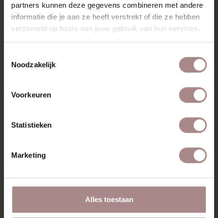
partners kunnen deze gegevens combineren met andere
informatie die je aan ze heeft verstrekt of die ze hebben
MISSCHIEN VIND JE DIT
verzameld op basis van jouw gebruik van hun services.
OOK MOOI
Toestemmingsselectie
Noodzakelijk
Voorkeuren
Statistieken
Marketing
Alles toestaan
ILJA FAUTEUIL |
DUSTY PINK