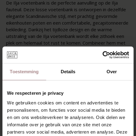
De Ilja voetenbank is de perfecte aanvulling op de Ilja
fauteuil. Deze losse voetenbank is ontworpen in dezelfde
elegante Scandinavische stijl, met prachtig gevormde
eikenhouten poten en een comfortabele, gecapitonneerde
bekleding. Dankzij het tijdloze design en de warme
uitstraling van de Ilja voetenbank wordt elke zithoek een
plek om helemaal tot rust te komen. Combineer hem met
de Ilja fauteuil voor een complete lounge-ervaring, of
gebruik hem als losse poef voor extra zitcomfort in je
interieur.
Toestemming
Details
Over
Ilja gaat uit de collectie en is nog beperkt beschikbaar.
Leverbaar zolang de voorraad strekt.
KENMERKEN
We respecteren je privacy
We gebruiken cookies om content en advertenties te
VERPAKKING EN MONTAGE
personaliseren, om functies voor social media te bieden
GARANTIE
en om ons websiteverkeer te analyseren. Ook delen we
informatie over je gebruik van onze site met onze
ZAKELIJK
partners voor social media, adverteren en analyse. Deze