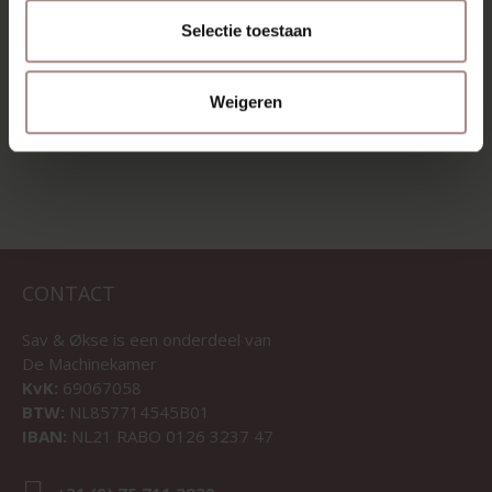
Selectie toestaan
VANAF
€ 1.065,00
Weigeren
BEKIJK ALLE PRODUCTEN
CONTACT
Sav & Økse is een onderdeel van
De Machinekamer
KvK:
69067058
BTW:
NL857714545B01
IBAN:
NL21 RABO 0126 3237 47