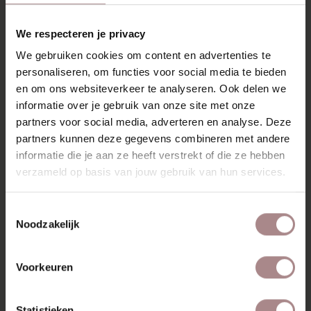
RECENT BEKEKEN
We respecteren je privacy
We gebruiken cookies om content en advertenties te
personaliseren, om functies voor social media te bieden
en om ons websiteverkeer te analyseren. Ook delen we
informatie over je gebruik van onze site met onze
partners voor social media, adverteren en analyse. Deze
partners kunnen deze gegevens combineren met andere
informatie die je aan ze heeft verstrekt of die ze hebben
verzameld op basis van jouw gebruik van hun services.
Toestemmingsselectie
HOUTSTAAL
Noodzakelijk
WALNOOT |
GEOLIED
Voorkeuren
VANAF
€ 2,99
Statistieken