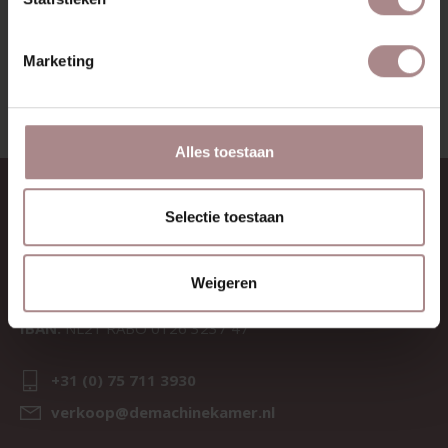
BEKIJK ALLE PRODUCTEN
Marketing
Alles toestaan
CONTACT
Selectie toestaan
Sav & Økse is een onderdeel van
De Machinekamer
Weigeren
KvK:
69067058
BTW:
NL857714545B01
IBAN:
NL21 RABO 0126 3237 47
+31 (0) 75 711 3930
verkoop@demachinekamer.nl