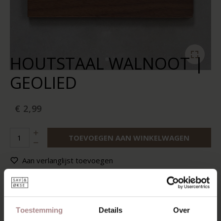
HOUTSTAAL WALNOOT |
GEOLIED
€ 2,99
TOEVOEGEN AAN WINKELWAGEN
Aan verlanglijst toevoegen
Op voorraad:
10+
Levertijd:
2-5 werkdagen
Toestemming
Details
Over