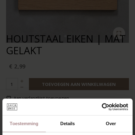
HOUTSTAAL EIKEN | MAT
GELAKT
€ 2,99
TOEVOEGEN AAN WINKELWAGEN
Aan verlanglijst toevoegen
Op voorraad:
10+
Levertijd:
2-5 werkdagen
Toestemming
Details
Over