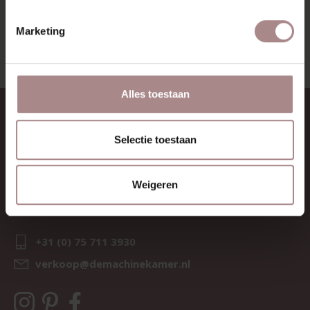
BEKIJK ALLE PRODUCTEN
Marketing
Alles toestaan
CONTACT
Selectie toestaan
Sav & Økse is een onderdeel van
De Machinekamer
KvK:
69067058
Weigeren
BTW:
NL857714545B01
IBAN:
NL21 RABO 0126 3237 47
+31 (0) 75 711 3930
verkoop@demachinekamer.nl