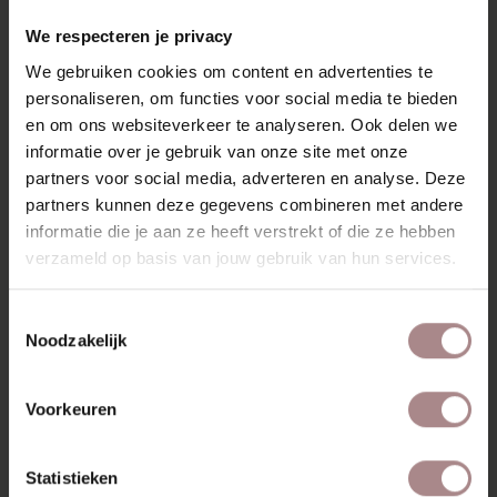
RECENT BEKEKEN
We respecteren je privacy
We gebruiken cookies om content en advertenties te
personaliseren, om functies voor social media te bieden
en om ons websiteverkeer te analyseren. Ook delen we
informatie over je gebruik van onze site met onze
partners voor social media, adverteren en analyse. Deze
partners kunnen deze gegevens combineren met andere
informatie die je aan ze heeft verstrekt of die ze hebben
verzameld op basis van jouw gebruik van hun services.
Toestemmingsselectie
Noodzakelijk
HOUTSTAAL EIKEN
| MAT GELAKT
Voorkeuren
VANAF
€ 2,99
Statistieken