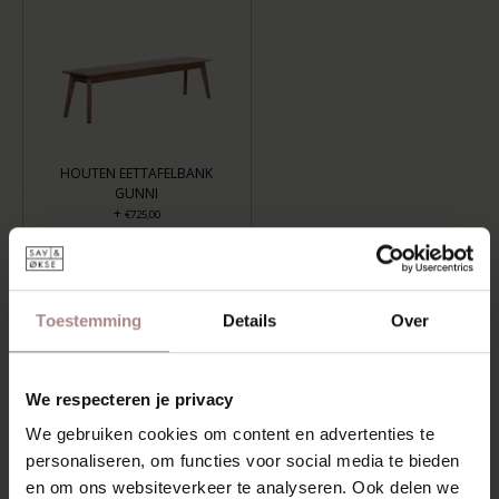
HOUTEN EETTAFELBANK
GUNNI
+
€725,00
LENGTE: 120 CM, AFWERKING: GEOLIED
Toestemming
Details
Over
TOEVOEGEN AAN WINKELWAGEN
Aan verlanglijst toevoegen
We respecteren je privacy
Levertijd:
6-8 weken
We gebruiken cookies om content en advertenties te
personaliseren, om functies voor social media te bieden
OMSCHRIJVING
en om ons websiteverkeer te analyseren. Ook delen we