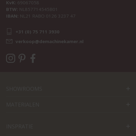
KvK:
69067058
BTW:
NL857714545B01
IBAN:
NL21 RABO 0126 3237 47
+31 (0) 75 711 3930
verkoop@demachinekamer.nl
SHOWROOMS
MATERIALEN
INSPRATIE