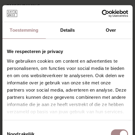
OMSCHRIJVING
De Gunni eettafelbank is een bank van massief hout in de
Scandinavische stijl. Een stevig bankje met een design van
scherpe lijnen. Een functioneel bankje met een heldere
Toestemming
Details
Over
vorm. Ook leuk om te gebruiken als bankje of lage tafel in
gang en slaapkamer. Het zitblad is aan de randen
verjongd, waardoor er geen scherpe randen zijn. Dit
We respecteren je privacy
zonder de scherpe lijnen van het design verloren te laten
gaan.
We gebruiken cookies om content en advertenties te
personaliseren, om functies voor social media te bieden
De Gunni is een kenmerkend eettafelbankje. Hij heeft het
en om ons websiteverkeer te analyseren. Ook delen we
typische lichte eenvoudige design van Scandinavische
informatie over je gebruik van onze site met onze
tafels. Gemaakt uit massief hout heeft het een degelijke
partners voor social media, adverteren en analyse. Deze
kwaliteit. Ontworpen met aandacht voor het
partners kunnen deze gegevens combineren met andere
gebruiksgemak, laat hij geen ruimte verloren gaan. Dit
informatie die je aan ze heeft verstrekt of die ze hebben
bankje combineert design, degelijkheid en gebruiksgemak
verzameld op basis van jouw gebruik van hun services.
perfect
KENMERKEN
Toestemmingsselectie
Noodzakelijk