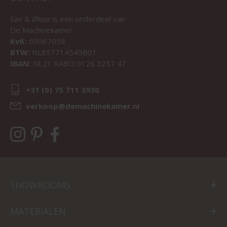
Sav & Økse is een onderdeel van
De Machinekamer
KvK:
69067058
BTW:
NL857714545B01
IBAN:
NL21 RABO 0126 3237 47
+31 (0) 75 711 3930
verkoop@demachinekamer.nl
SHOWROOMS
MATERIALEN