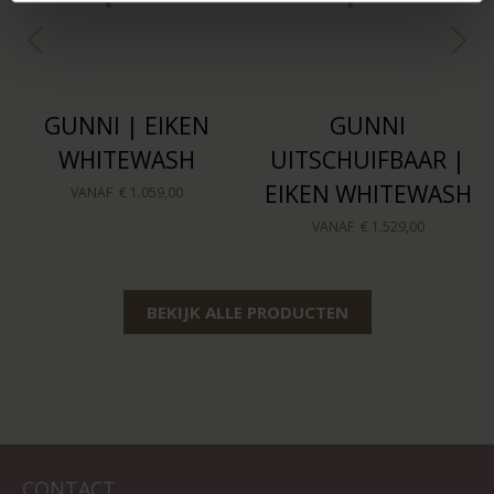
GUNNI | EIKEN
GUNNI
WHITEWASH
UITSCHUIFBAAR |
EIKEN WHITEWASH
VANAF
€ 1.059,00
VANAF
€ 1.529,00
BEKIJK ALLE PRODUCTEN
CONTACT