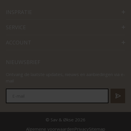
INSPRATIE
SERVICE
ACCOUNT
NIEUWSBRIEF
Ontvang de laatste updates, nieuws en aanbiedingen via e-
mail
© Sav & Økse 2026
Algemene voorwaarden
Privacy
Sitemap