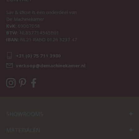
Sav & Økse is een onderdeel van
De Machinekamer
KvK:
69067058
BTW:
NL857714545B01
IBAN:
NL21 RABO 0126 3237 47
+31 (0) 75 711 3930
verkoop@demachinekamer.nl
SHOWROOMS
MATERIALEN