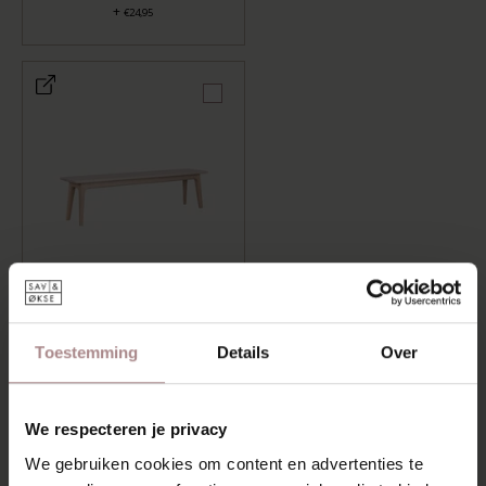
+
€24,95
HOUTEN EETTAFELBANK
FJERRE
+
€659,00
Toestemming
Details
Over
LENGTE: 120 CM, AFWERKING: WHITEWASH
We respecteren je privacy
TOEVOEGEN AAN WINKELWAGEN
We gebruiken cookies om content en advertenties te