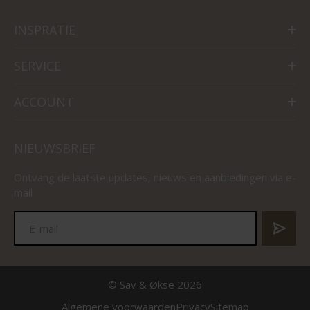
INSPRATIE
SERVICE
ACCOUNT
NIEUWSBRIEF
Ontvang de laatste updates, nieuws en aanbiedingen via e-
mail
© Sav & Økse 2026
Algemene voorwaarden
Privacy
Sitemap