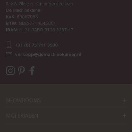
Sav & Økse is een onderdeel van
De Machinekamer
KvK:
69067058
BTW:
NL857714545B01
IBAN:
NL21 RABO 0126 3237 47
+31 (0) 75 711 3930
verkoop@demachinekamer.nl
SHOWROOMS
MATERIALEN