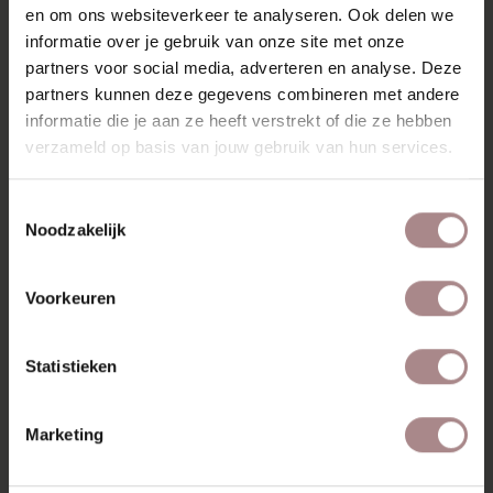
KENMERKEN
en om ons websiteverkeer te analyseren. Ook delen we
informatie over je gebruik van onze site met onze
SAV & ØKSE BANKEN COLLECTIE
partners voor social media, adverteren en analyse. Deze
partners kunnen deze gegevens combineren met andere
GARANTIE
informatie die je aan ze heeft verstrekt of die ze hebben
VARIANTEN & ALGEMENE INFORMATIE
verzameld op basis van jouw gebruik van hun services.
Toestemmingsselectie
MISSCHIEN VIND JE DIT
Noodzakelijk
OOK MOOI
Voorkeuren
Statistieken
Marketing