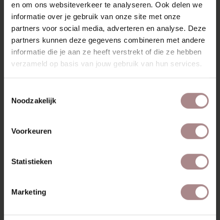
en om ons websiteverkeer te analyseren. Ook delen we
VERPAKKING & MONTAGE
informatie over je gebruik van onze site met onze
STOFSTALEN BESTELLEN
partners voor social media, adverteren en analyse. Deze
partners kunnen deze gegevens combineren met andere
AFMETINGEN & STOFFEN
informatie die je aan ze heeft verstrekt of die ze hebben
verzameld op basis van jouw gebruik van hun services.
ZAKELIJK
Toestemmingsselectie
Noodzakelijk
RECENT BEKEKEN
Voorkeuren
Statistieken
Marketing