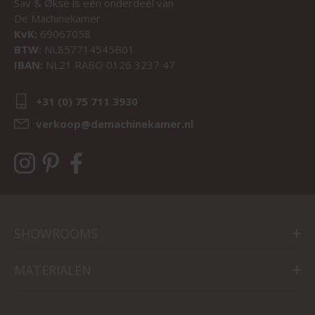
Sav & Økse is een onderdeel van
De Machinekamer
KvK:
69067058
BTW:
NL857714545B01
IBAN:
NL21 RABO 0126 3237 47
+31 (0) 75 711 3930
verkoop@demachinekamer.nl
SHOWROOMS
MATERIALEN