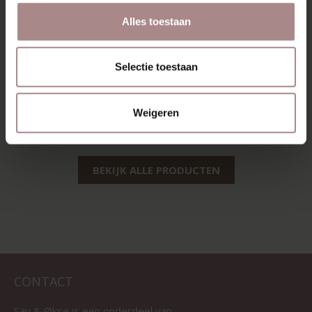
Alles toestaan
Selectie toestaan
EEVI TV-MEUBEL
200 CM | EIKEN
Weigeren
VANAF
€ 1.585,00
BEKIJK ALLE PRODUCTEN
CONTACT
Sav & Økse is een onderdeel van