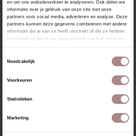
meubel dat past in elke woonruimte.
en om ons websiteverkeer te analyseren. Ook delen we
informatie over je gebruik van onze site met onze
KENMERKEN
partners voor social media, adverteren en analyse. Deze
partners kunnen deze gegevens combineren met andere
VERPAKKING & MONTAGE
informatie die je aan ze heeft verstrekt of die ze hebben
KLEURSTAAL BESTELLEN
verzameld op basis van jouw gebruik van hun services.
ZAKELIJK
Toestemmingsselectie
Noodzakelijk
RECENT BEKEKEN
Voorkeuren
Statistieken
Marketing