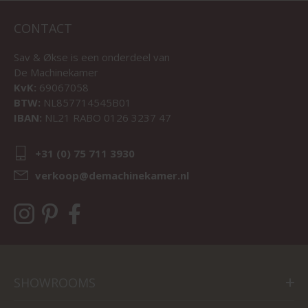
CONTACT
Sav & Økse is een onderdeel van
De Machinekamer
KvK:
69067058
BTW:
NL857714545B01
IBAN:
NL21 RABO 0126 3237 47
+31 (0) 75 711 3930
verkoop@demachinekamer.nl
SHOWROOMS