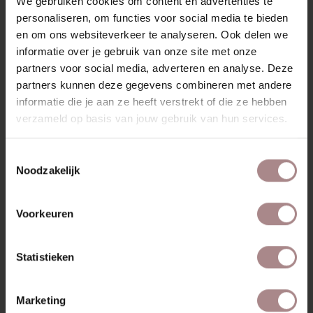
We gebruiken cookies om content en advertenties te
massief hout en beschikbaar in beuken, eiken, eiken
personaliseren, om functies voor social media te bieden
whitewash en walnoot. Een tijdloos en functioneel tv
en om ons websiteverkeer te analyseren. Ook delen we
meubel dat past in elke woonruimte.
informatie over je gebruik van onze site met onze
KENMERKEN
partners voor social media, adverteren en analyse. Deze
partners kunnen deze gegevens combineren met andere
VERPAKKING & MONTAGE
informatie die je aan ze heeft verstrekt of die ze hebben
verzameld op basis van jouw gebruik van hun services.
KLEURSTAAL BESTELLEN
ZAKELIJK
Toestemmingsselectie
Noodzakelijk
RECENT BEKEKEN
Voorkeuren
Statistieken
Marketing