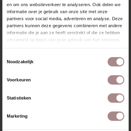
whitewash en walnoot. Een tijdloos en functioneel tv
en om ons websiteverkeer te analyseren. Ook delen we
meubel dat past in elke woonruimte.
informatie over je gebruik van onze site met onze
partners voor social media, adverteren en analyse. Deze
KENMERKEN
partners kunnen deze gegevens combineren met andere
VERPAKKING & MONTAGE
informatie die je aan ze heeft verstrekt of die ze hebben
verzameld op basis van jouw gebruik van hun services.
KLEURSTAAL BESTELLEN
ZAKELIJK
Toestemmingsselectie
Noodzakelijk
RECENT BEKEKEN
Voorkeuren
Statistieken
Marketing