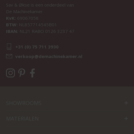
Sav & Økse is een onderdeel van
De Machinekamer
KvK:
69067058
BTW:
NL857714545B01
IBAN:
NL21 RABO 0126 3237 47
+31 (0) 75 711 3930
verkoop@demachinekamer.nl
SHOWROOMS
MATERIALEN