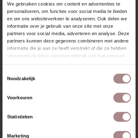
160 en 200 cm. Daarnaast is het tv meubel gemaakt van
We gebruiken cookies om content en advertenties te
massief hout en beschikbaar in beuken, eiken, eiken
personaliseren, om functies voor social media te bieden
whitewash en walnoot. Een tijdloos en functioneel tv
en om ons websiteverkeer te analyseren. Ook delen we
meubel dat past in elke woonruimte.
informatie over je gebruik van onze site met onze
partners voor social media, adverteren en analyse. Deze
KENMERKEN
partners kunnen deze gegevens combineren met andere
VERPAKKING & MONTAGE
informatie die je aan ze heeft verstrekt of die ze hebben
verzameld op basis van jouw gebruik van hun services.
KLEURSTAAL BESTELLEN
ZAKELIJK
Toestemmingsselectie
Noodzakelijk
RECENT BEKEKEN
Voorkeuren
Statistieken
Marketing