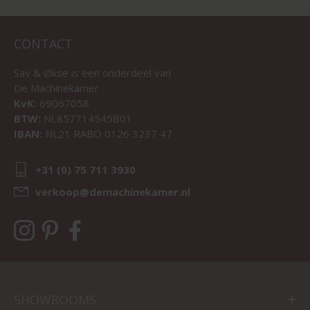
CONTACT
Sav & Økse is een onderdeel van
De Machinekamer
KvK:
69067058
BTW:
NL857714545B01
IBAN:
NL21 RABO 0126 3237 47
+31 (0) 75 711 3930
verkoop@demachinekamer.nl
SHOWROOMS