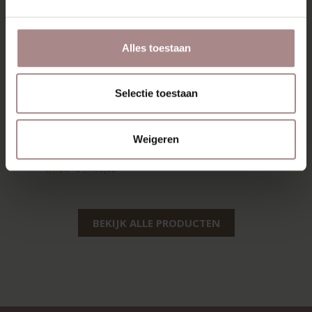
Alles toestaan
Selectie toestaan
EEVI TV-MEUBEL
120 CM | EIKEN
Weigeren
WHITEWASH
VANAF
€ 1.469,00
BEKIJK ALLE PRODUCTEN