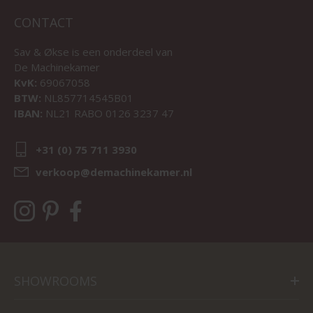
CONTACT
Sav & Økse is een onderdeel van
De Machinekamer
KvK:
69067058
BTW:
NL857714545B01
IBAN:
NL21 RABO 0126 3237 47
+31 (0) 75 711 3930
verkoop@demachinekamer.nl
SHOWROOMS