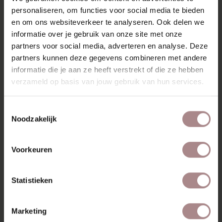
massief hout en beschikbaar in beuken, eiken, eiken
personaliseren, om functies voor social media te bieden
whitewash en walnoot. Een tijdloos en functioneel tv
en om ons websiteverkeer te analyseren. Ook delen we
meubel dat past in elke woonruimte.
informatie over je gebruik van onze site met onze
partners voor social media, adverteren en analyse. Deze
KENMERKEN
partners kunnen deze gegevens combineren met andere
VERPAKKING & MONTAGE
informatie die je aan ze heeft verstrekt of die ze hebben
verzameld op basis van jouw gebruik van hun services.
KLEURSTAAL BESTELLEN
ZAKELIJK
Toestemmingsselectie
Noodzakelijk
RECENT BEKEKEN
Voorkeuren
Statistieken
Marketing