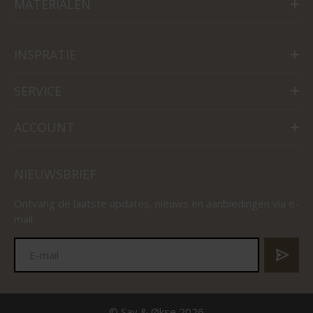
MATERIALEN
INSPRATIE
SERVICE
ACCOUNT
NIEUWSBRIEF
Ontvang de laatste updates, nieuws en aanbiedingen via e-
mail
© Sav & Økse 2026