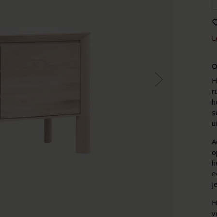
L
O
H
r
h
s
u
A
o
h
e
j
H
v