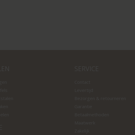
LEN
SERVICE
ngen
Contact
fels
Levertijd
tstalen
Bezorgen & retourneren
nken
Garantie
oelen
Betaalmethoden
Maatwerk
E
Zakelijk