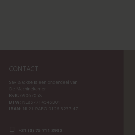
CONTACT
Sav & Økse is een onderdeel van
De Machinekamer
KvK:
69067058
BTW:
NL857714545B01
IBAN:
NL21 RABO 0126 3237 47
+31 (0) 75 711 3930