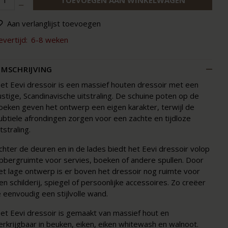
TOEVOEGEN AAN WINKELWAGEN
Aan verlanglijst toevoegen
evertijd:
6-8 weken
MSCHRIJVING
et Eevi dressoir is een massief houten dressoir met een
ustige, Scandinavische uitstraling. De schuine poten op de
oeken geven het ontwerp een eigen karakter, terwijl de
ubtiele afrondingen zorgen voor een zachte en tijdloze
itstraling.
chter de deuren en in de lades biedt het Eevi dressoir volop
pbergruimte voor servies, boeken of andere spullen. Door
et lage ontwerp is er boven het dressoir nog ruimte voor
en schilderij, spiegel of persoonlijke accessoires. Zo creëer
e eenvoudig een stijlvolle wand.
et Eevi dressoir is gemaakt van massief hout en
erkrijgbaar in beuken, eiken, eiken whitewash en walnoot.