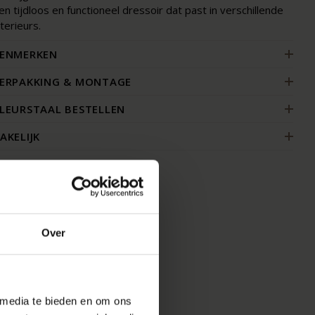
en tijdloos en functioneel dressoir dat past in verschillende
nterieurs.
ENMERKEN
ERPAKKING & MONTAGE
LEURSTAAL BESTELLEN
AKELIJK
Over
 media te bieden en om ons