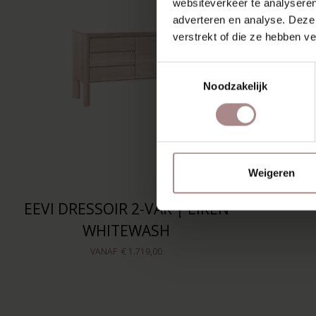
websiteverkeer te analyseren
adverteren en analyse. Deze
verstrekt of die ze hebben v
Toestemmingsselectie
Noodzakelijk
Weigeren
EEVI DRESSOIR 2-VAK | EIKEN
WHITEWASH
VANAF
€ 1.719,00