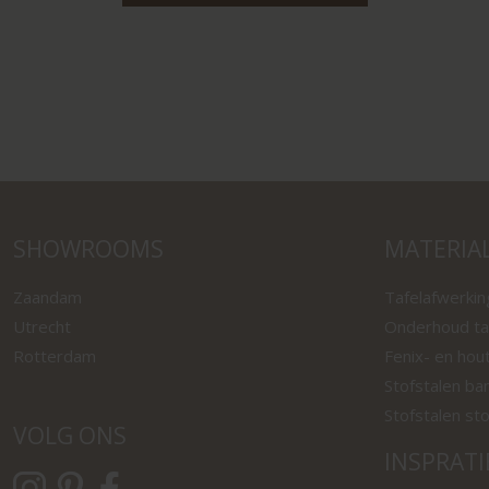
SHOWROOMS
MATERIA
Zaandam
Tafelafwerki
Utrecht
Onderhoud ta
Rotterdam
Fenix- en hou
Stofstalen ba
Stofstalen st
VOLG ONS
INSPRATI