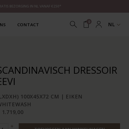
RATIS BEZORGING IN NL VANAF €250*
0
NL
NS
CONTACT
SCANDINAVISCH DRESSOIR
EEVI
LXDXH) 100X45X72 CM | EIKEN
WHITEWASH
 1.719,00