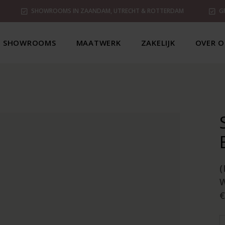
SHOWROOMS IN ZAANDAM, UTRECHT & ROTTERDAM
G
SHOWROOMS
MAATWERK
ZAKELIJK
OVER O
(
€