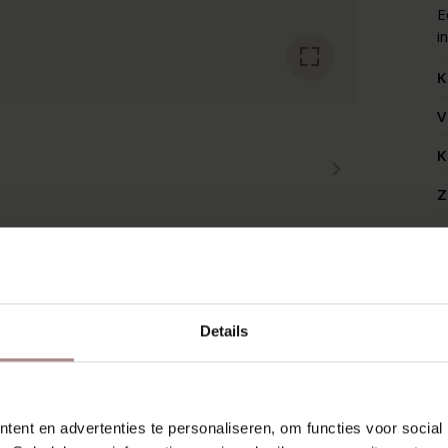
E
i
K
V
K
Z
RECENT BEKEKEN
Details
ent en advertenties te personaliseren, om functies voor social