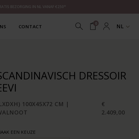
RATIS BEZORGING IN NL VANAF €250*
0
NL
NS
CONTACT
SCANDINAVISCH DRESSOIR
EEVI
LXDXH) 100X45X72 CM |
€
WALNOOT
2.409,00
AAK EEN KEUZE