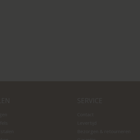
LEN
SERVICE
ngen
Contact
fels
Levertijd
tstalen
Bezorgen & retourneren
nken
Garantie