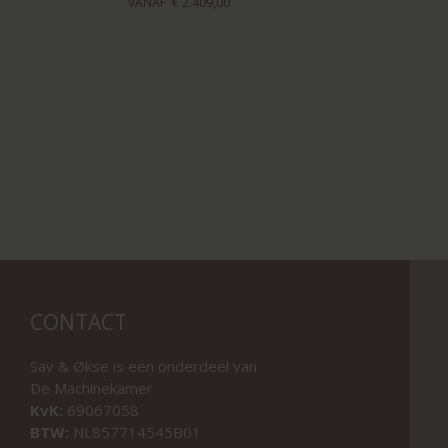
VANAF
€ 2.409,00
CONTACT
Sav & Økse is een onderdeel van
De Machinekamer
KvK:
69067058
BTW:
NL857714545B01