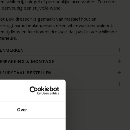
en schilderij, spiegel of persoonlijke accessoires. Zo creëer
e eenvoudig een stijlvolle wand.
et Eevi dressoir is gemaakt van massief hout en
erkrijgbaar in beuken, eiken, eiken whitewash en walnoot.
en tijdloos en functioneel dressoir dat past in verschillende
nterieurs.
ENMERKEN
ERPAKKING & MONTAGE
LEURSTAAL BESTELLEN
AKELIJK
Over