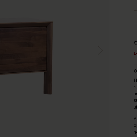
L
O
H
r
h
s
u
A
o
h