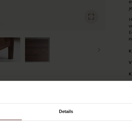
e
j
H
v
E
i
K
V
K
Z
Details
RECENT BEKEKEN