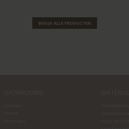
BEKIJK ALLE PRODUCTEN
SHOWROOMS
MATERIA
Zaandam
Tafelafwerki
Utrecht
Onderhoud ta
Rotterdam
Fenix- en hou
Stofstalen ba