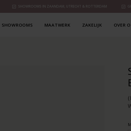
SHOWROOMS IN ZAANDAM, UTRECHT & ROTTERDAM
G
SHOWROOMS
MAATWERK
ZAKELIJK
OVER O
(
M