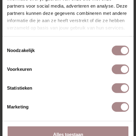
AFMETINGEN
partners voor social media, adverteren en analyse. Deze
ZAKELIJK
partners kunnen deze gegevens combineren met andere
informatie die je aan ze heeft verstrekt of die ze hebben
verzameld op basis van jouw gebruik van hun services.
MISSCHIEN VIND JE DIT
Toestemmingsselectie
OOK MOOI
Noodzakelijk
Voorkeuren
Statistieken
Marketing
Alles toestaan