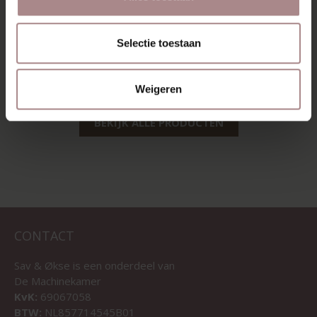
EDSKE | EIKEN
EDSKE | ZWART
Selectie toestaan
VANAF
€ 189,00
VANAF
€ 189,00
Weigeren
BEKIJK ALLE PRODUCTEN
CONTACT
Sav & Økse is een onderdeel van
De Machinekamer
KvK:
69067058
BTW:
NL857714545B01