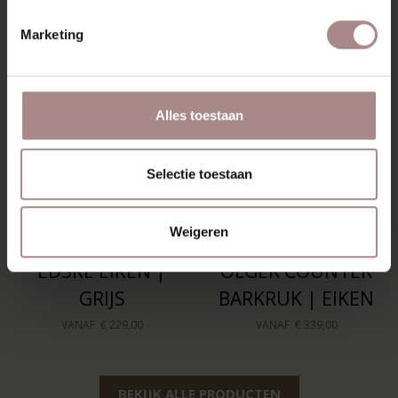
OOK MOOI
Marketing
Alles toestaan
Selectie toestaan
Weigeren
EDSKE EIKEN |
OLGER COUNTER
GRIJS
BARKRUK | EIKEN
VANAF
€ 229,00
VANAF
€ 339,00
BEKIJK ALLE PRODUCTEN