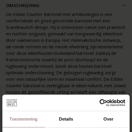
OMSCHRIJVING
De Edske Counter Barstoel met armleuningen is een
comfortabele en goed gevormde barstoel met een
Scandinavisch design. Hij is ontworpen vanuit een praktisch
en nuchter oogpunt, gemaakt van hoogwaardig eikenhout
door vakmensen in Europa. Het minimalistische ontwerp,
de ronde vormen en de mooie afwerking zijn kenmerkend
voor deze eikenhouten kookeiland barstoel. Dankzij de
frameconstructie waarbij de poot doorloopt en de
rugleuning ondersteunt, biedt deze houten barstoel
optimale ondersteuning. De gebogen rugleuning zorgt
voor een natuurlijke vorm en maximaal comfort. De Edske
Counter barstoel is verkrijgbaar in eiken naturel, met zowel
houten als gestoffeerde zitting en heeft een zithoogte van
65 cm, ideaal voor gebruik aan een kookeiland.
De gestoffeerde zitting van de Edske counter barstoel is
beschikbaar in verschillende soorten en kleuren stof. De
Toestemming
Details
Over
houten barstoel wordt standaard geleverd met Comeback
en Olympus stof, maar er zijn ook vele andere stoffen