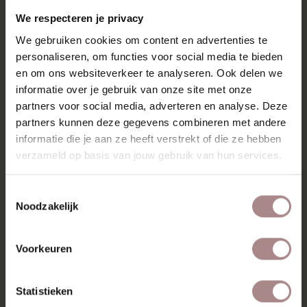
beschikbaar, waaronder Keymer, Lancier, Textaafoam,
We respecteren je privacy
Kvadrat, De Ploeg, Bute en Silvera. In onze showrooms
kun je de stoffen bekijken en advies krijgen van onze
We gebruiken cookies om content en advertenties te
medewerkers.
personaliseren, om functies voor social media te bieden
en om ons websiteverkeer te analyseren. Ook delen we
Bekijk ook onze
Edske eetkamerstoelen
.
informatie over je gebruik van onze site met onze
partners voor social media, adverteren en analyse. Deze
KENMERKEN
partners kunnen deze gegevens combineren met andere
VERPAKKING & MONTAGE
informatie die je aan ze heeft verstrekt of die ze hebben
verzameld op basis van jouw gebruik van hun services.
STOFSTALEN BESTELLEN
AFMETINGEN
Toestemmingsselectie
Noodzakelijk
ZAKELIJK
Voorkeuren
MISSCHIEN VIND JE DIT
Statistieken