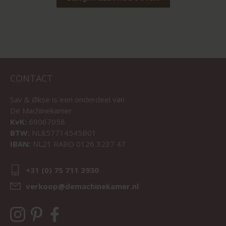
CONTACT
Sav & Økse is een onderdeel van
De Machinekamer
KvK:
69067058
BTW:
NL857714545B01
IBAN:
NL21 RABO 0126 3237 47
+31 (0) 75 711 3930
verkoop@demachinekamer.nl