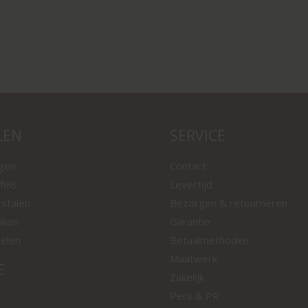
LEN
SERVICE
ngen
Contact
fels
Levertijd
tstalen
Bezorgen & retourneren
nken
Garantie
oelen
Betaalmethoden
Maatwerk
E
Zakelijk
Pers & PR