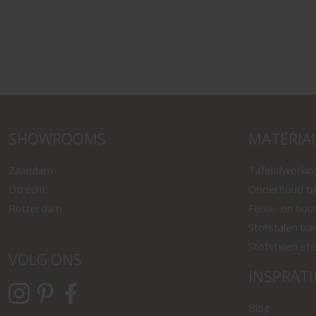
SHOWROOMS
MATERIA
Zaandam
Tafelafwerki
Utrecht
Onderhoud ta
Rotterdam
Fenix- en hou
Stofstalen ba
Stofstalen st
VOLG ONS
INSPRATI
Blog