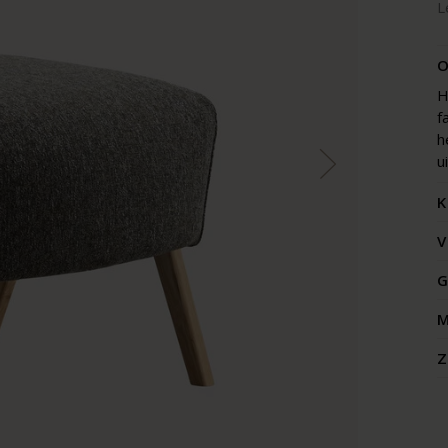
L
O
H
f
h
u
K
V
G
M
Z