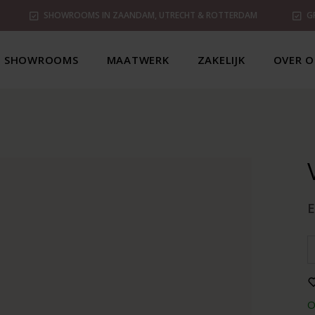
SHOWROOMS IN ZAANDAM, UTRECHT & ROTTERDAM
G
SHOWROOMS
MAATWERK
ZAKELIJK
OVER O
E
O