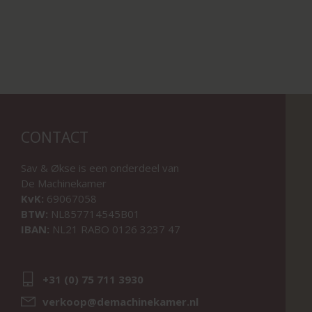
CONTACT
Sav & Økse is een onderdeel van
De Machinekamer
KvK:
69067058
BTW:
NL857714545B01
IBAN:
NL21 RABO 0126 3237 47
+31 (0) 75 711 3930
verkoop@demachinekamer.nl