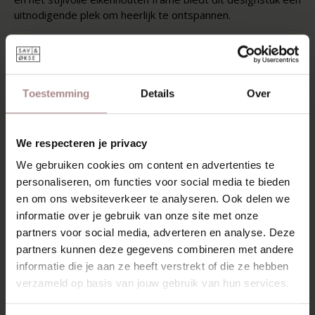
uitnodigende plek om heerlijk te ontspannen.
KENMERKEN
VERPAKKING EN MONTAGE
Toestemming
Details
Over
GARANTIE
MONTAGEHANDLEIDING
We respecteren je privacy
ZAKELIJK
We gebruiken cookies om content en advertenties te
personaliseren, om functies voor social media te bieden
en om ons websiteverkeer te analyseren. Ook delen we
MISSCHIEN VIND JE DIT
informatie over je gebruik van onze site met onze
partners voor social media, adverteren en analyse. Deze
OOK MOOI
partners kunnen deze gegevens combineren met andere
informatie die je aan ze heeft verstrekt of die ze hebben
verzameld op basis van jouw gebruik van hun services.