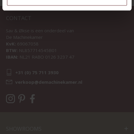
CONTACT
Sav & Økse is een onderdeel van
De Machinekamer
KvK:
69067058
BTW:
NL857714545B01
IBAN:
NL21 RABO 0126 3237 47
+31 (0) 75 711 3930
verkoop@demachinekamer.nl
SHOWROOMS