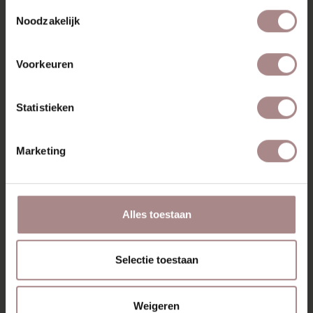
Toestemmingsselectie
Noodzakelijk
Voorkeuren
Statistieken
EBBE FAUTEUIL |
Marketing
CARAMEL
VANAF
€ 725,00
Alles toestaan
BEKIJK ALLE PRODUCTEN
Selectie toestaan
Weigeren