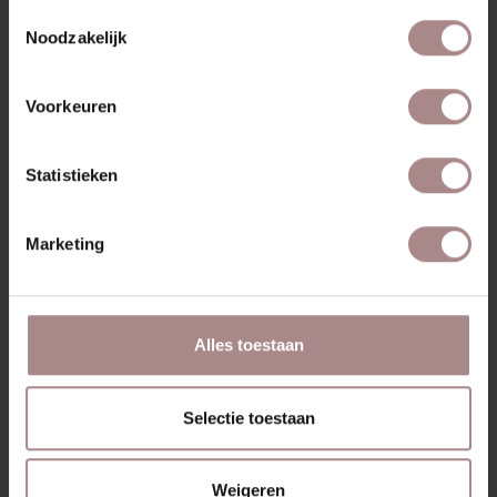
Toestemmingsselectie
Noodzakelijk
Voorkeuren
Statistieken
EBBE FAUTEUIL |
Marketing
CABERNET
VANAF
€ 725,00
Alles toestaan
BEKIJK ALLE PRODUCTEN
Selectie toestaan
Weigeren