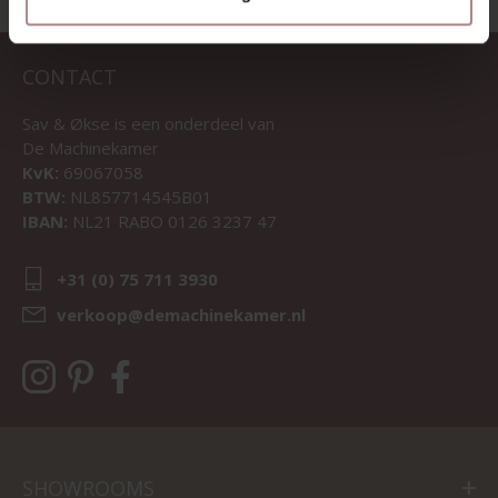
CONTACT
Sav & Økse is een onderdeel van
De Machinekamer
KvK:
69067058
BTW:
NL857714545B01
IBAN:
NL21 RABO 0126 3237 47
+31 (0) 75 711 3930
verkoop@demachinekamer.nl
SHOWROOMS