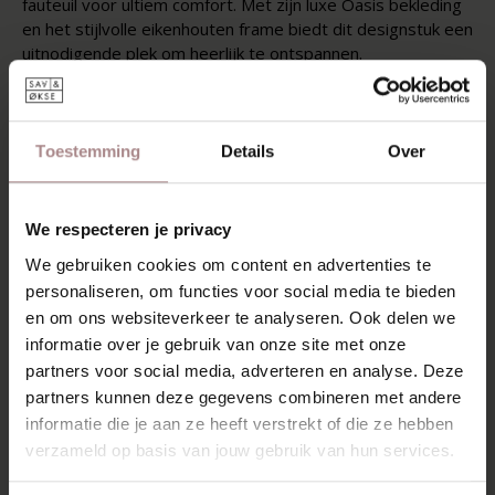
fauteuil voor ultiem comfort. Met zijn luxe Oasis bekleding
en het stijlvolle eikenhouten frame biedt dit designstuk een
uitnodigende plek om heerlijk te ontspannen.
KENMERKEN
VERPAKKING EN MONTAGE
Toestemming
Details
Over
GARANTIE
MONTAGEHANDLEIDING
We respecteren je privacy
We gebruiken cookies om content en advertenties te
ZAKELIJK
personaliseren, om functies voor social media te bieden
en om ons websiteverkeer te analyseren. Ook delen we
informatie over je gebruik van onze site met onze
MISSCHIEN VIND JE DIT OOK
partners voor social media, adverteren en analyse. Deze
MOOI
partners kunnen deze gegevens combineren met andere
informatie die je aan ze heeft verstrekt of die ze hebben
verzameld op basis van jouw gebruik van hun services.