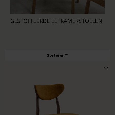
GESTOFFEERDE EETKAMERSTOELEN
E
A
Sorteren
Producttype
Kenmerken
Houtkleur