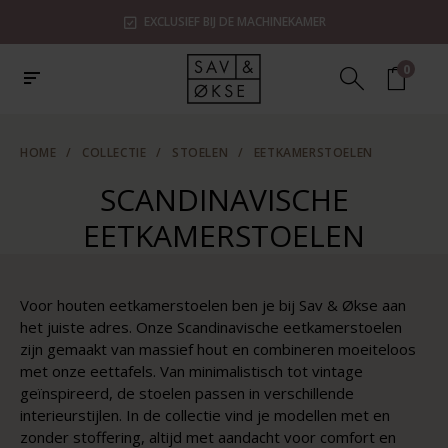
INEKAMER
SHOWROOMS IN ZAANDAM, UTRECHT & 
0
HOME
/
COLLECTIE
/
STOELEN
/
EETKAMERSTOELEN
SCANDINAVISCHE
EETKAMERSTOELEN
Voor houten eetkamerstoelen ben je bij Sav & Økse aan
het juiste adres. Onze Scandinavische eetkamerstoelen
zijn gemaakt van massief hout en combineren moeiteloos
met onze eettafels. Van minimalistisch tot vintage
geïnspireerd, de stoelen passen in verschillende
interieurstijlen. In de collectie vind je modellen met en
zonder stoffering, altijd met aandacht voor comfort en