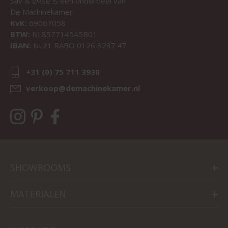
Sav & Økse is een onderdeel van
De Machinekamer
KvK:
69067058
BTW:
NL857714545B01
IBAN:
NL21 RABO 0126 3237 47
+31 (0) 75 711 3930
verkoop@demachinekamer.nl
SHOWROOMS
MATERIALEN