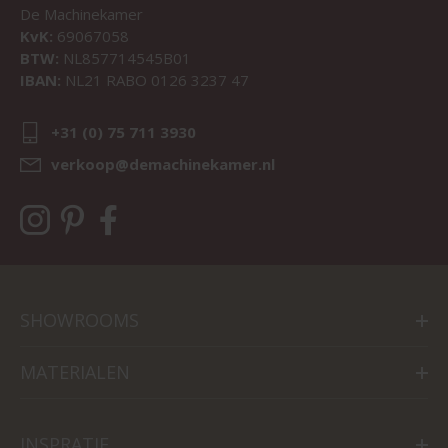
De Machinekamer
KvK:
69067058
BTW:
NL857714545B01
IBAN:
NL21 RABO 0126 3237 47
+31 (0) 75 711 3930
verkoop@demachinekamer.nl
SHOWROOMS
MATERIALEN
INSPRATIE