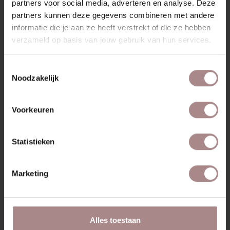
partners voor social media, adverteren en analyse. Deze
partners kunnen deze gegevens combineren met andere
informatie die je aan ze heeft verstrekt of die ze hebben
MISSCHIEN VIND JE DIT
verzameld op basis van jouw gebruik van hun services.
OOK MOOI
Toestemmingsselectie
Noodzakelijk
Voorkeuren
Statistieken
Marketing
EDSKE EIKEN |
AINO LOUNGE
Alles toestaan