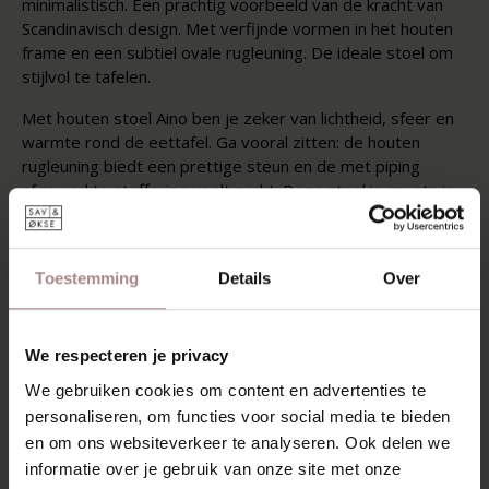
minimalistisch. Een prachtig voorbeeld van de kracht van
Scandinavisch design. Met verfijnde vormen in het houten
frame en een subtiel ovale rugleuning. De ideale stoel om
stijlvol te tafelen.
Met houten stoel Aino ben je zeker van lichtheid, sfeer en
warmte rond de eettafel. Ga vooral zitten: de houten
rugleuning biedt een prettige steun en de met piping
afgewerkte stoffering voelt zacht. Deze stoel is groots in
verfijning en subtiele details. Simpelweg een plaatje.
STOF MOGELIJKHEDEN
Toestemming
Details
Over
KENMERKEN
VERPAKKING & MONTAGE
We respecteren je privacy
STOFSTALEN BESTELLEN
We gebruiken cookies om content en advertenties te
personaliseren, om functies voor social media te bieden
AFMETINGEN & STOFFEN
en om ons websiteverkeer te analyseren. Ook delen we
informatie over je gebruik van onze site met onze
ZAKELIJK