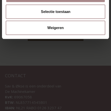
GRIJS
EIKEN | DOMINO
STOF
VANAF
€ 229,00
Selectie toestaan
VANAF
€ 409,00
Weigeren
BEKIJK ALLE PRODUCTEN
CONTACT
Sav & Økse is een onderdeel van
De Machinekamer
KvK:
69067058
BTW:
NL857714545B01
IBAN:
NL21 RABO 0126 3237 47