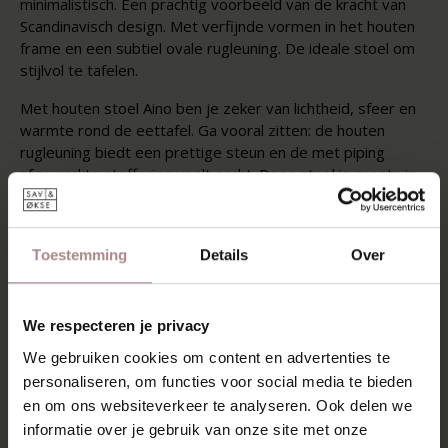
minimalistisch. Een prachtig voorbeeld van de kracht van
Scandinavisch design. Met verfijnde vormen in het houten
frame en een subtiel ovale rugleuning. De ideale stoel om
stijlvol te tafelen.
Met houten stoel Aino ben je zeker van lichtheid, sfeer en
warmte rond de eettafel. Ga vooral zitten: de houten
rugleuning biedt een prettige steun en de met piping
afgewerkte stoffering voelt zacht. Deze stoel is groots in
verfijning en subtiele details. Simpelweg een plaatje.
STOF MOGELIJKHEDEN
Toestemming
Details
Over
KENMERKEN
VERPAKKING & MONTAGE
We respecteren je privacy
STOFSTALEN BESTELLEN
We gebruiken cookies om content en advertenties te
personaliseren, om functies voor social media te bieden
AFMETINGEN & STOFFEN
en om ons websiteverkeer te analyseren. Ook delen we
informatie over je gebruik van onze site met onze
ZAKELIJK