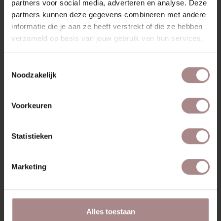
partners voor social media, adverteren en analyse. Deze
partners kunnen deze gegevens combineren met andere
informatie die je aan ze heeft verstrekt of die ze hebben
MISSCHIEN VIND JE DIT
verzameld op basis van jouw gebruik van hun services.
OOK MOOI
Toestemmingsselectie
Noodzakelijk
Voorkeuren
Statistieken
Marketing
EDSKE EIKEN |
AINO LOUNGE
Alles toestaan