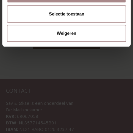
GRIJS
EIKEN | DOMINO
STOF
VANAF
€ 229,00
Selectie toestaan
VANAF
€ 409,00
Weigeren
BEKIJK ALLE PRODUCTEN
CONTACT
Sav & Økse is een onderdeel van
De Machinekamer
KvK:
69067058
BTW:
NL857714545B01
IBAN:
NL21 RABO 0126 3237 47