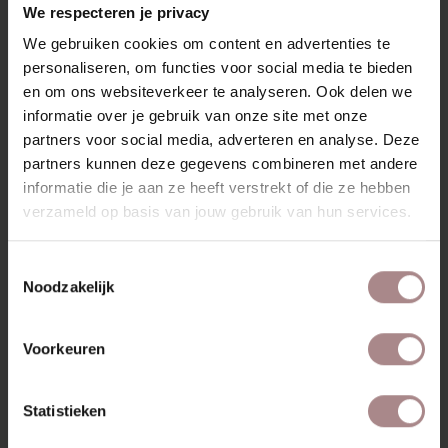
We respecteren je privacy
Jarenlang zorgeloos genieten? Bestel de vlekken- en
We gebruiken cookies om content en advertenties te
constructieservice van Oranje Furniture Care (
All In House
personaliseren, om functies voor social media te bieden
service
) bij je bank.
en om ons websiteverkeer te analyseren. Ook delen we
informatie over je gebruik van onze site met onze
MOGELIJKHEDEN
partners voor social media, adverteren en analyse. Deze
KENMERKEN
partners kunnen deze gegevens combineren met andere
informatie die je aan ze heeft verstrekt of die ze hebben
SAV & ØKSE BANKEN COLLECTIE
verzameld op basis van jouw gebruik van hun services.
STOFSTALEN BESTELLEN
Toestemmingsselectie
GARANTIE
Noodzakelijk
VARIANTEN & ALGEMENE INFORMATIE
Voorkeuren
MISSCHIEN VIND JE DIT
Statistieken