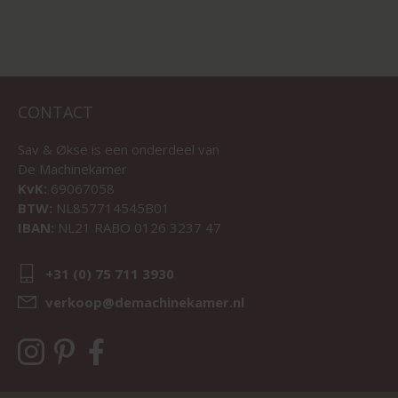
CONTACT
Sav & Økse is een onderdeel van
De Machinekamer
KvK:
69067058
BTW:
NL857714545B01
IBAN:
NL21 RABO 0126 3237 47
+31 (0) 75 711 3930
verkoop@demachinekamer.nl