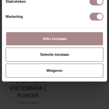
Statistieken
OOK MOOI
Marketing
Alles toestaan
Selectie toestaan
Weigeren
WALTER/HENRY
VOETENBANK |
POWDER
VANAF
€ 349,00