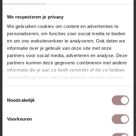
designstoel in je eigen woonkamer een kalme, knusse plek
om lekker in weg te dromen.
We respecteren je privacy
Met de zachte Gear stof, verkrijgbaar in vier stijlvolle
We gebruiken cookies om content en advertenties te
kleuren, past Walter perfect in elk interieur. Het ranke
personaliseren, om functies voor social media te bieden
eikenhouten frame en de subtiele details geven deze
en om ons websiteverkeer te analyseren. Ook delen we
fauteuil een tijdloze uitstraling. Fauteuil Walter is de
perfecte keuze voor wie houdt van comfort met een
informatie over je gebruik van onze site met onze
verfijnde uitstraling.
partners voor social media, adverteren en analyse. Deze
partners kunnen deze gegevens combineren met andere
KENMERKEN
informatie die je aan ze heeft verstrekt of die ze hebben
verzameld op basis van jouw gebruik van hun services.
GARANTIE
AFMETINGEN
Toestemmingsselectie
Noodzakelijk
ZAKELIJK
Voorkeuren
MISSCHIEN VIND JE DIT