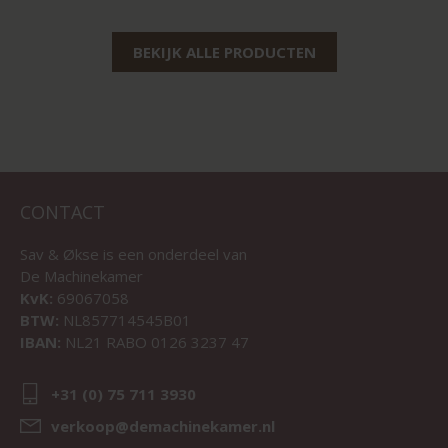
BEKIJK ALLE PRODUCTEN
CONTACT
Sav & Økse is een onderdeel van
De Machinekamer
KvK:
69067058
BTW:
NL857714545B01
IBAN:
NL21 RABO 0126 3237 47
+31 (0) 75 711 3930
verkoop@demachinekamer.nl