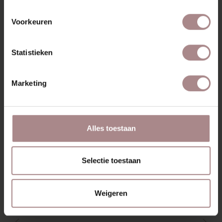
KLEURSTAAL BESTELLEN
Voorkeuren
AFMETINGEN
ZAKELIJK
Statistieken
MISSCHIEN VIND JE DIT
Marketing
OOK MOOI
Alles toestaan
Selectie toestaan
Weigeren