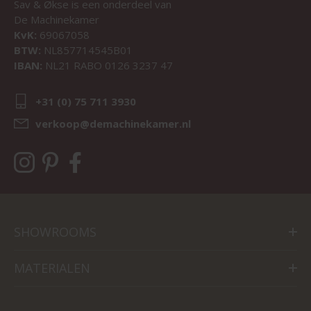
Sav & Økse is een onderdeel van
De Machinekamer
KvK:
69067058
BTW:
NL857714545B01
IBAN:
NL21 RABO 0126 3237 47
+31 (0) 75 711 3930
verkoop@demachinekamer.nl
SHOWROOMS
MATERIALEN