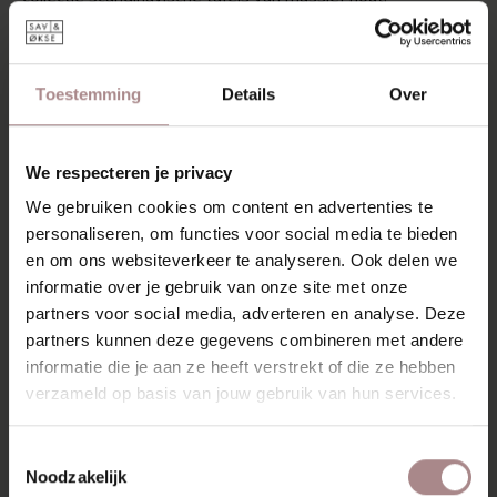
Kenmerkend in hun eenvoud en kwaliteit. Dit zie je goed
terug bij de Tomrer salontafel. Een tafeltje met een ranke
constructie en een vrij liggend blad. Hierdoor oogt het
tafeltje licht en zacht. De randen zijn verjongd en de
Toestemming
Details
Over
vloeiende lijnen van het design maken de tafel aaibaar. De
poten staan iets schuin onder het tafelblad en hebben
afgeronde hoeken. Zowel de driehoekige als deze ronde
We respecteren je privacy
variant hebben drie poten. Er is ook een ronde Tomrer
We gebruiken cookies om content en advertenties te
salontafel met vier poten beschikbaar.
personaliseren, om functies voor social media te bieden
De ronde Tomrer salontafel ademt de Scandinavische stijl,
en om ons websiteverkeer te analyseren. Ook delen we
maar laat zich ook goed combineren met andere stijlen.
informatie over je gebruik van onze site met onze
Kies voor één tafeltje als centraal pronkstok of ga voor
partners voor social media, adverteren en analyse. Deze
een combinatie van meerdere houten salontafeltjes bij
partners kunnen deze gegevens combineren met andere
elkaar. Kies dan voor verschillende afmetingen of tafeltjes
informatie die je aan ze heeft verstrekt of die ze hebben
in verschillende stijlen.
verzameld op basis van jouw gebruik van hun services.
KENMERKEN
Toestemmingsselectie
VERPAKKING & MONTAGE
Noodzakelijk