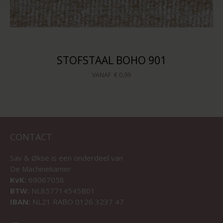
STOFSTAAL BOHO 901
VANAF
€ 0,99
CONTACT
Sav & Økse is een onderdeel van
De Machinekamer
KvK:
69067058
BTW:
NL857714545B01
IBAN:
NL21 RABO 0126 3237 47