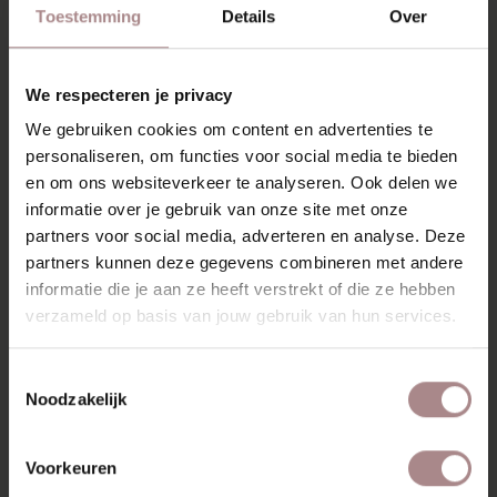
Toestemming
Details
Over
STOFSTAAL DOODLE 02 | CRÈME
VANAF
€ 0,99
We respecteren je privacy
We gebruiken cookies om content en advertenties te
personaliseren, om functies voor social media te bieden
en om ons websiteverkeer te analyseren. Ook delen we
informatie over je gebruik van onze site met onze
partners voor social media, adverteren en analyse. Deze
partners kunnen deze gegevens combineren met andere
informatie die je aan ze heeft verstrekt of die ze hebben
verzameld op basis van jouw gebruik van hun services.
Toestemmingsselectie
Noodzakelijk
Voorkeuren