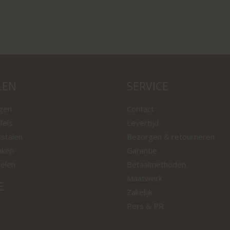
LEN
SERVICE
ngen
Contact
fels
Levertijd
tstalen
Bezorgen & retourneren
nken
Garantie
oelen
Betaalmethoden
Maatwerk
E
Zakelijk
Pers & PR