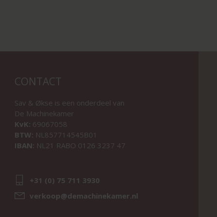
CONTACT
Sav & Økse is een onderdeel van
De Machinekamer
KvK:
69067058
BTW:
NL857714545B01
IBAN:
NL21 RABO 0126 3237 47
+31 (0) 75 711 3930
verkoop@demachinekamer.nl