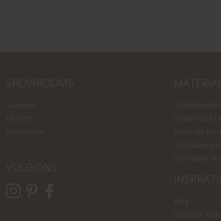
SHOWROOMS
MATERIA
Zaandam
Tafelafwerki
Utrecht
Onderhoud ta
Rotterdam
Fenix- en hou
Stofstalen ba
Stofstalen st
VOLG ONS
INSPRATI
Blog
Shop the look