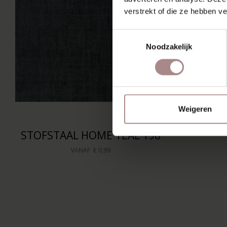
verstrekt of die ze hebben v
Toestemmingsselectie
Noodzakelijk
Weigeren
STOFSTAAL HOME TEAL 198
VANAF
€ 0,99