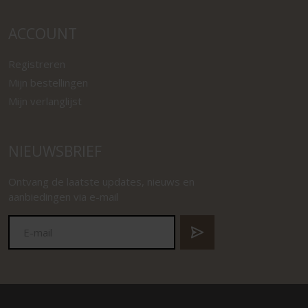
ACCOUNT
Registreren
Mijn bestellingen
Mijn verlanglijst
NIEUWSBRIEF
Ontvang de laatste updates, nieuws en
aanbiedingen via e-mail