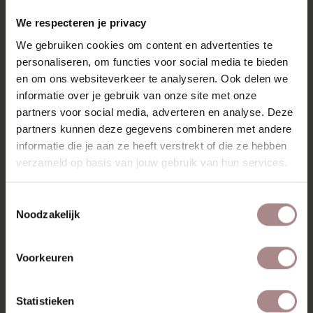
RECENT BEKEKEN
We respecteren je privacy
We gebruiken cookies om content en advertenties te
personaliseren, om functies voor social media te bieden
en om ons websiteverkeer te analyseren. Ook delen we
informatie over je gebruik van onze site met onze
partners voor social media, adverteren en analyse. Deze
partners kunnen deze gegevens combineren met andere
informatie die je aan ze heeft verstrekt of die ze hebben
verzameld op basis van jouw gebruik van hun services.
Toestemmingsselectie
Noodzakelijk
STOFSTAAL
COPENHAGEN 914
Voorkeuren
VANAF
€ 0,99
Statistieken