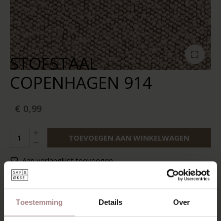
STOFSTAAL
COPENHAGEN 914
€ 0,99
TOEVOEGEN AAN WINKELWAGEN
Aan verlanglijst toevoegen
Op voorraad:
10+
Levertijd:
2-5 werkdagen
Toestemming
Details
Over