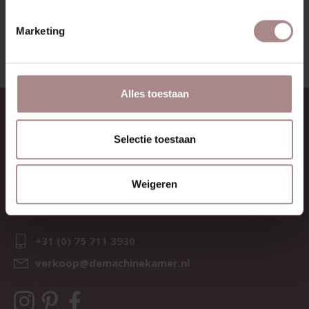
BEKIJK ALLE PRODUCTEN
Marketing
Alles toestaan
CONTACT
Selectie toestaan
Sav & Økse is een onderdeel van
De Machinekamer
KvK:
69067058
Weigeren
BTW:
NL857714545B01
IBAN:
NL21 RABO 0126 3237 47
+31 (0) 75 711 3930
verkoop@demachinekamer.nl