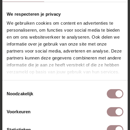
RECENT BEKEKEN
We respecteren je privacy
We gebruiken cookies om content en advertenties te
personaliseren, om functies voor social media te bieden
en om ons websiteverkeer te analyseren. Ook delen we
informatie over je gebruik van onze site met onze
partners voor social media, adverteren en analyse. Deze
partners kunnen deze gegevens combineren met andere
informatie die je aan ze heeft verstrekt of die ze hebben
verzameld op basis van jouw gebruik van hun services.
Toestemmingsselectie
STOFSTAAL
Noodzakelijk
BRESCIA 1271 |
CALM GREY
Voorkeuren
VANAF
€ 0,99
Statistieken