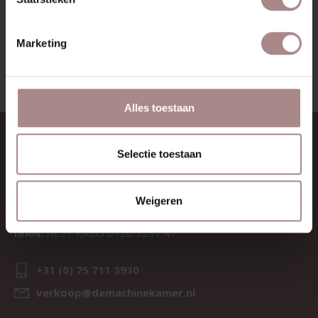
BEKIJK ALLE PRODUCTEN
Marketing
Alles toestaan
CONTACT
Selectie toestaan
Sav & Økse is een onderdeel van
De Machinekamer
Weigeren
KvK:
69067058
BTW:
NL857714545B01
IBAN:
NL21 RABO 0126 3237 47
+31 (0) 75 711 3930
verkoop@demachinekamer.nl