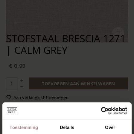
STOFSTAAL BRESCIA 1271
| CALM GREY
€ 0,99
TOEVOEGEN AAN WINKELWAGEN
Aan verlanglijst toevoegen
Op voorraad:
10+
Levertijd:
2-5 werkdagen
Toestemming
Details
Over