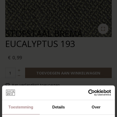
STOFSTAAL BREMA
EUCALYPTUS 193
€ 0,99
TOEVOEGEN AAN WINKELWAGEN
Aan verlanglijst toevoegen
Op voorraad:
10+
Levertijd:
2-5 werkdagen
Toestemming
Details
Over