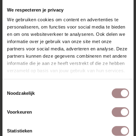
RECENT BEKEKEN
We respecteren je privacy
We gebruiken cookies om content en advertenties te
personaliseren, om functies voor social media te bieden
en om ons websiteverkeer te analyseren. Ook delen we
informatie over je gebruik van onze site met onze
partners voor social media, adverteren en analyse. Deze
partners kunnen deze gegevens combineren met andere
informatie die je aan ze heeft verstrekt of die ze hebben
verzameld op basis van jouw gebruik van hun services.
Toestemmingsselectie
Noodzakelijk
STOFSTAAL BREMA
EUCALYPTUS 193
Voorkeuren
VANAF
€ 0,99
Statistieken