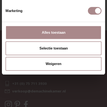
BEKIJK ALLE PRODUCTEN
Marketing
Alles toestaan
CONTACT
Selectie toestaan
Sav & Økse is een onderdeel van
De Machinekamer
KvK:
69067058
Weigeren
BTW:
NL857714545B01
IBAN:
NL21 RABO 0126 3237 47
+31 (0) 75 711 3930
verkoop@demachinekamer.nl