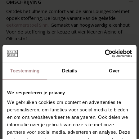
OMSCHRIJVING
Ontdek het ultieme comfort van de Sinni Loungestoel met
opdek stoffering. De lounge variant van de geliefde
eetkamerstoel Sinni
. Gemaakt van hoogwaardig eikenhout.
Voor de stoffering is er keuze uit vier kleuren Alpine of
Olbia stof.
De Sinni Loungestoel combineert comfort en verfijning en
is net zo charmant en tijdloos als de eetkamerstoel. De
taps toelopende poten ondersteunen de gebogen zitting
en rugleuning. Zonder overbodige details is deze speelse
Toestemming
Details
Over
loungestoel vanaf elke hoek mooi om te zien.
KENMERKEN
We respecteren je privacy
VERPAKKING & MONTAGE
We gebruiken cookies om content en advertenties te
personaliseren, om functies voor social media te bieden
AFMETINGEN
en om ons websiteverkeer te analyseren. Ook delen we
informatie over je gebruik van onze site met onze
ZAKELIJK
partners voor social media, adverteren en analyse. Deze