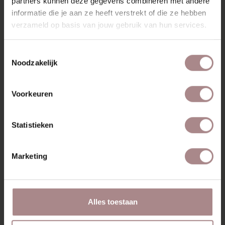
partners kunnen deze gegevens combineren met andere
informatie die je aan ze heeft verstrekt of die ze hebben
MISSCHIEN VIND JE DIT
verzameld op basis van jouw gebruik van hun services.
OOK MOOI
Toestemmingsselectie
Noodzakelijk
Voorkeuren
Statistieken
Marketing
SINNI | EIKEN
SINNI EIKEN |
Alles toestaan
ZITTING SAND
VANAF
€ 189,00